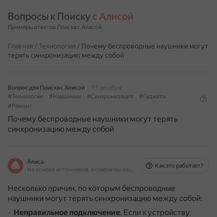
Вопросы к Поиску 
с Алисой
Примеры ответов Поиска с Алисой
Главная
/
Технологии
/
Почему беспроводные наушники могут
терять синхронизацию между собой
Вопрос для Поиска с Алисой
13 декабря
#Технологии
#Наушники
#Синхронизация
#Гаджеты
#Ремонт
Почему беспроводные наушники могут терять
синхронизацию между собой
Алиса
Как это работает?
На основе источников, возможны неточности
Несколько причин, по которым беспроводные
наушники могут терять синхронизацию между собой:
Неправильное подключение
.
Если к устройству