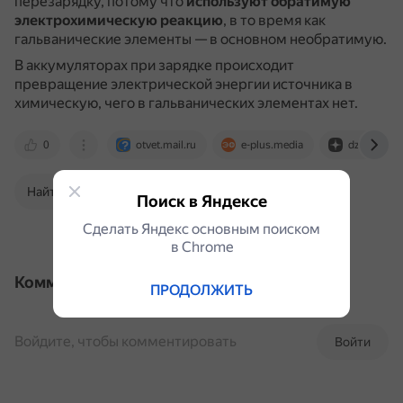
перезарядку, потому что
используют обратимую
электрохимическую реакцию
, в то время как
гальванические элементы — в основном необратимую.
В аккумуляторах при зарядке происходит
превращение электрической энергии источника в
химическую, чего в гальванических элементах нет.
0
otvet.mail.ru
e-plus.media
dzen.ru
Найти в Поиске
Поиск в Яндексе
Сделать Яндекс основным поиском
в Сhrome
Комментарии
ПРОДОЛЖИТЬ
Войдите, чтобы комментировать
Войти