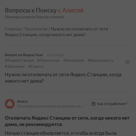
Вопросы к Поиску 
с Алисой
Примеры ответов Поиска с Алисой
Главная
/
Технологии
/
Нужно ли отключать от сети
Яндекс.Станцию, когда никого нет дома?
Вопрос из Яндекс Кью
22 ноября
#ЯндексСтанция
#Технологии
#Умныйдом
#Безопасность
#Экономия
#Советы
Нужно ли отключать от сети Яндекс.Станцию, когда
никого нет дома?
Алиса
Как это работает?
На основе источников, возможны неточности
Отключать Яндекс Станцию от сети, когда никого нет
дома, не рекомендуется
.
Ночью станция обновляется, и чтобы всегда была