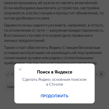
свежая прошивка, её нужно оставлять включённой.
Если необходимо выключить устройство, настройки
сохранятся, а если станция и пропустит обновление, то
потом дообновится сама.
Однако если вы надолго уезжаете, например, в отпуск,
то отключение от сети — разумная предосторожность.
В остальных случаях это скорее дело привычки и
личных предпочтений.
Также стоит обеспечить Яндекс Станции безопасные
условия эксплуатации: не размещать её под прямыми
солнечными лучами или рядом с отопительными
приборами, так как она чувствительна к перегреву.
Поиск в Яндексе
0
market.yandex.ru
yandex.ru
t.me
Сделать Яндекс основным поиском
в Сhrome
Найти в Поиске
ПРОДОЛЖИТЬ