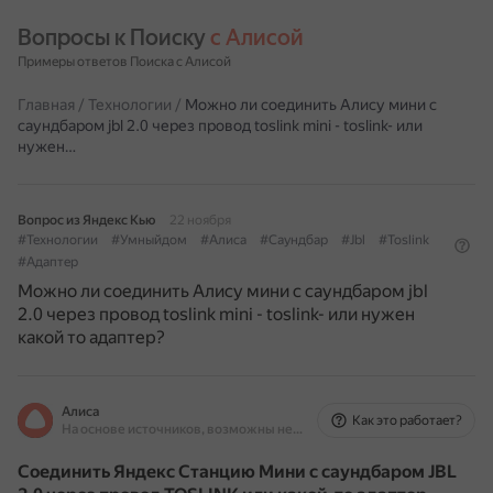
Вопросы к Поиску 
с Алисой
Примеры ответов Поиска с Алисой
Главная
/
Технологии
/
Можно ли соединить Алису мини с
саундбаром jbl 2.0 через провод toslink mini - toslink- или
нужен…
Вопрос из Яндекс Кью
22 ноября
#Технологии
#Умныйдом
#Алиса
#Саундбар
#Jbl
#Toslink
#Адаптер
Можно ли соединить Алису мини с саундбаром jbl
2.0 через провод toslink mini - toslink- или нужен
какой то адаптер?
Алиса
Как это работает?
На основе источников, возможны неточности
Соединить Яндекс Станцию Мини с саундбаром JBL