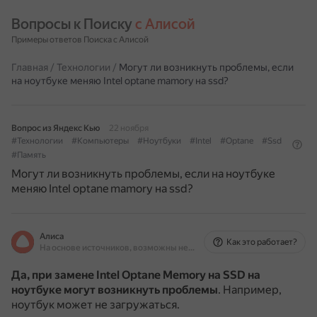
Вопросы к Поиску 
с Алисой
Примеры ответов Поиска с Алисой
Главная
/
Технологии
/
Могут ли возникнуть проблемы, если
на ноутбуке меняю Intel optane mamory на ssd?
Вопрос из Яндекс Кью
22 ноября
#Технологии
#Компьютеры
#Ноутбуки
#Intel
#Optane
#Ssd
#Память
Могут ли возникнуть проблемы, если на ноутбуке
меняю Intel optane mamory на ssd?
Алиса
Как это работает?
На основе источников, возможны неточности
Да, при замене Intel Optane Memory на SSD на
ноутбуке могут возникнуть проблемы
.
Например,
ноутбук может не загружаться.