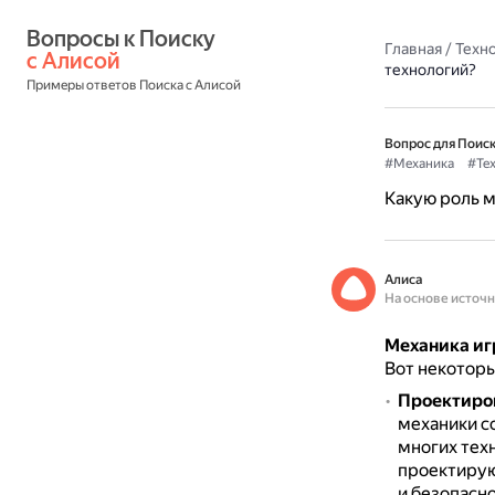
Вопросы к Поиску 
Главная
/
Техн
с Алисой
технологий?
Примеры ответов Поиска с Алисой
Вопрос для Поиск
#Механика
#Те
Какую роль м
Алиса
На основе источ
Механика иг
Вот некоторы
Проектиро
механики с
многих тех
проектирую
и безопасно