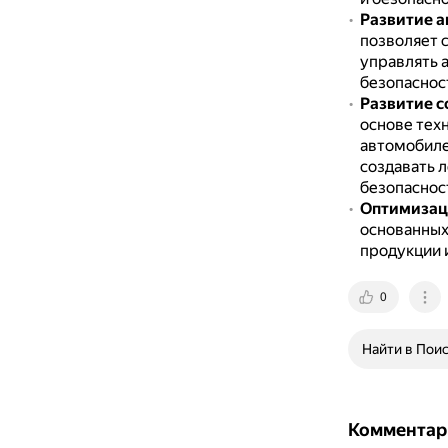
Развитие а
позволяет 
управлять 
безопаснос
Развитие с
основе тех
автомобиле
создавать 
безопаснос
Оптимизац
основанных
продукции 
0
Найти в Пои
Комментар