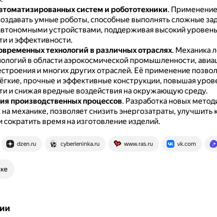
втоматизированных систем и робототехники
.
Применение
создавать умные роботы, способные выполнять сложные зад
автономными устройствами, поддерживая высокий уровен
ти и эффективности.
овременных технологий в различных отраслях
.
Механика л
нологий в области аэрокосмической промышленности, авиа
строения и многих других отраслей.
Её применение позвол
лёгкие, прочные и эффективные конструкции, повышая уров
ти и снижая вредные воздействия на окружающую среду.
ия производственных процессов
.
Разработка новых метод
 на механике, позволяет снизить энергозатраты, улучшить 
и сократить время на изготовление изделий.
dzen.ru
cyberleninka.ru
www.ras.ru
vk.com
ске
ии