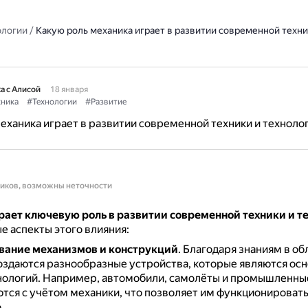
ологии
/
Какую роль механика играет в развитии современной техни
а с Алисой
18 января
хника
#Технологии
#Развитие
еханика играет в развитии современной техники и техноло
ников, возможны неточности
рает ключевую роль в развитии современной техники и т
е аспекты этого влияния:
вание механизмов и конструкций
.
Благодаря знаниям в об
оздаются разнообразные устройства, которые являются осн
нологий.
Например, автомобили, самолёты и промышленн
тся с учётом механики, что позволяет им функционироват
.