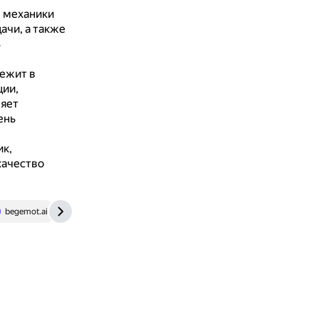
 механики
ачи, а также
ь
ежит в
ции,
яет
ень
ик,
качество
begemot.ai