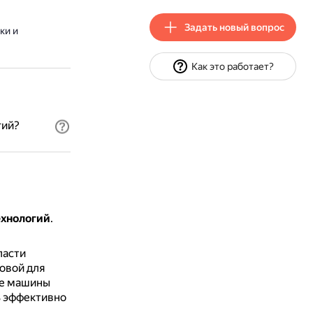
Задать новый вопрос
ки и
Как это работает?
гий?
ехнологий
.
ласти
овой для
ые машины
ь эффективно