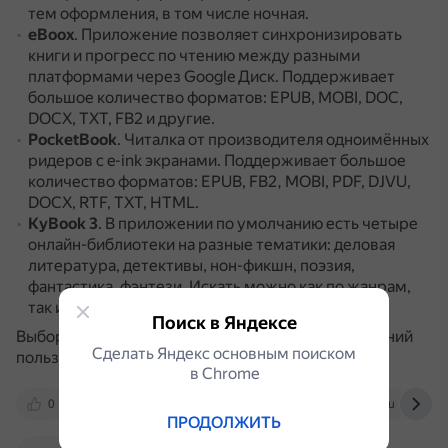
тем оформления, в том числе ночная.
eBoox
.
Приложение позволяет синхронизировать
книги и прогресс по чтению между разными
платформами через Google Диск.
Поддерживает
большое количество форматов: EPUB, MOBI, DOC,
DOCX, TXT, FB2 и другие.
PocketBook
.
Читалка от производителя одноимённых
ридеров с e-ink экранами.
Поддерживает большое
количество форматов: EPUB, FB2, MOBI, PDF, DJVU,
DOCX, RTF, TXT, HTML.
KyBook 3
.
В приложении по умолчанию есть четыре
онлайн-библиотеки на разные тематики: деловая
литература, детективы, нон-фикшн, поэзия,
фантастика, фэнтези.
Искать можно как по жанрам,
так и по авторам и сериям.
Поиск в Яндексе
Выбор приложения зависит от личных предпочтений
Сделать Яндекс основным поиском
пользователя.
в Сhrome
0
www.macosworld.net
appleinsider.ru
ПРОДОЛЖИТЬ