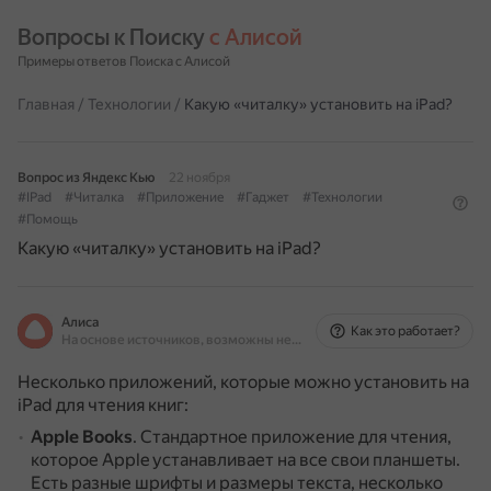
Вопросы к Поиску 
с Алисой
Примеры ответов Поиска с Алисой
Главная
/
Технологии
/
Какую «читалку» установить на iPad?
Вопрос из Яндекс Кью
22 ноября
#IPad
#Читалка
#Приложение
#Гаджет
#Технологии
#Помощь
Какую «читалку» установить на iPad?
Алиса
Как это работает?
На основе источников, возможны неточности
Несколько приложений, которые можно установить на
iPad для чтения книг:
Apple Books
.
Стандартное приложение для чтения,
которое Apple устанавливает на все свои планшеты.
Есть разные шрифты и размеры текста, несколько