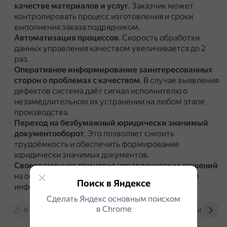
качестве материалов и услуг
.
Заказчик может
контролировать процесс изготовления и сроки
выполнения заказа подрядчиком.
Автоматизация процессов
.
Скорость обработки
данных управления качеством увеличивается до 2
раз.
Оперативное информирование заинтересованных
сторон о проблемах с качеством
.
В случае выявления
дефектов система даёт сигнал исполнителю о
незамедлительном их устранении на любом этапе
производства.
Переход на безбумажный юридически значимый
документооборот
.
Это позволяет снизить
трудоёмкость и обеспечить формирование
юридически значимых документов.
Своевременное принятие управленческих решений
на основе достоверной и немедленно доступной
Поиск в Яндексе
информации.
Сделать Яндекс основным поиском
в Сhrome
0
tdgroup.ru
globalcio.ru
solutions.1c.r