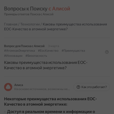
Вопросы к Поиску 
с Алисой
Примеры ответов Поиска с Алисой
Главная
/
Технологии
/
Каковы преимущества использования
ЕОС-Качество в атомной энергетике?
Вопрос для Поиска с Алисой
3 марта
#АтомнаяЭнергетика
#ЕосКачество
#Преимущества
#Инновации
#Безопасность
Каковы преимущества использования ЕОС-
Качество в атомной энергетике?
Алиса
Как это работает?
На основе источников, возможны неточности
Некоторые преимущества использования ЕОС-
Качество в атомной энергетике:
Доступ в реальном времени к информации о