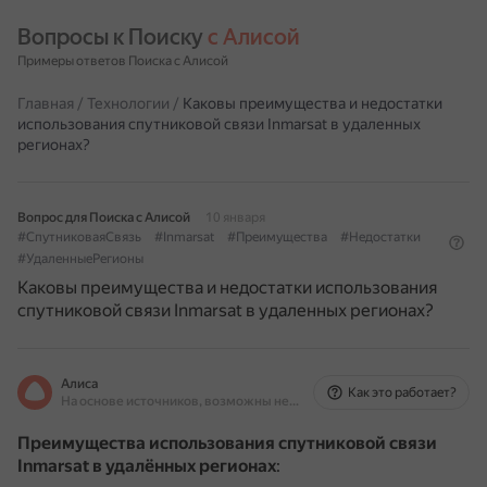
Вопросы к Поиску 
с Алисой
Примеры ответов Поиска с Алисой
Главная
/
Технологии
/
Каковы преимущества и недостатки
использования спутниковой связи Inmarsat в удаленных
регионах?
Вопрос для Поиска с Алисой
10 января
#СпутниковаяСвязь
#Inmarsat
#Преимущества
#Недостатки
#УдаленныеРегионы
Каковы преимущества и недостатки использования
спутниковой связи Inmarsat в удаленных регионах?
Алиса
Как это работает?
На основе источников, возможны неточности
Преимущества использования спутниковой связи
Inmarsat в удалённых регионах
: