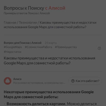
Вопросы к Поиску 
с Алисой
Примеры ответов Поиска с Алисой
Главная
/
Технологии
/
Каковы преимущества и недостатки
использования Google Maps для совместной работы?
Вопрос для Поиска с Алисой
24 марта
#GoogleMaps
#СовместнаяРабота
#Преимущества
#Недостатки
Каковы преимущества и недостатки использования
Google Maps для совместной работы?
Алиса
Как это работает?
На основе источников, возможны неточности
Некоторые преимущества использования Google
Maps для совместной работы:
Возможность делиться картами
.
Можно делиться