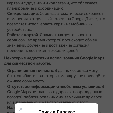
картами с друзьями и коллегами, что облегчает
планирование и координацию.
Синхронизация
.
Сервис автоматически сохраняет
изменения в отдельный проект на Google Диске, что
позволяет использовать карты на мобильных
устройствах.
Работа с картой
.
Совместная деятельность с
сервисом, во время которой происходит обмен
знаниями, обучение и достижение согласия,
приводит к достижению общих целей.
Некоторые недостатки использования Google Maps
для совместной работы:
Ограниченная точность
.
В данных сервиса могут
быть ошибки, из-за которых маршрут не приведёт к
ожидаемому месту.
Отсутствие информации о необычных условиях
.
В
Google Maps нет данных о дорогах, повреждённых
погодой, заблокированных из-за уличных ярмарок
или изменённых из-за строительных работ.
Наличие оскорбительного и шокирующего
Поиск в Яндексе
контента
.
В дополнительных материалах сервиса,