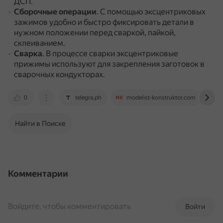
ДСП.
Сборочные операции
.
С помощью эксцентриковых
зажимов удобно и быстро фиксировать детали в
нужном положении перед сваркой, пайкой,
склеиванием.
Сварка
.
В процессе сварки эксцентриковые
прижимы используют для закрепления заготовок в
сварочных кондукторах.
0
telegra.ph
modelist-konstruktor.com
i
Найти в Поиске
Комментарии
Войдите, чтобы комментировать
Войти