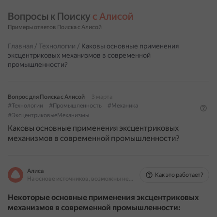
Вопросы к Поиску 
с Алисой
Примеры ответов Поиска с Алисой
Главная
/
Технологии
/
Каковы основные применения
эксцентриковых механизмов в современной
промышленности?
Вопрос для Поиска с Алисой
3 марта
#Технологии
#Промышленность
#Механика
#ЭксцентриковыеМеханизмы
Каковы основные применения эксцентриковых
механизмов в современной промышленности?
Алиса
Как это работает?
На основе источников, возможны неточности
Некоторые основные применения эксцентриковых
механизмов в современной промышленности: