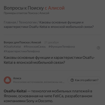
Вопросы к Поиску 
с Алисой
Примеры ответов Поиска с Алисой
Главная
/
Технологии
/
Каковы основные функции и
характеристики Osaifu-Keitai в японской мобильной связи?
Вопрос для Поиска с Алисой
21 декабря
#OsaifuKeitai
#ЯпонскаяСвязь
#ФункцииТелефона
#ХарактеристикиТелефона
Каковы основные функции и характеристики Osaifu-
Keitai в японской мобильной связи?
Алиса
Как это работает?
На основе источников, возможны неточности
Osaifu-Keitai
— технология мобильных платежей в
Японии, основанная на чипе FeliCa, разработанном
компаниями Sony и Docomo.