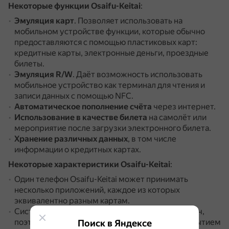
Некоторые функции Osaifu-Keitai
:
Эмуляция карт
.
Позволяет использовать на
мобильном устройстве функции, которые обычно
предоставляются с помощью пластиковых карт:
кредитные карты, электронные деньги, проездные
билеты.
Эмуляция R/W
.
Даёт возможность использовать
мобильное устройство как терминал для чтения и
записи данных с помощью NFC.
Автоматическое пополнение счёта
через интернет.
Использование в качестве билета
на самолёт или
мероприятие после загрузки электронного билета.
Хранение различных данных
, в том числе
информации о кредитных картах.
Некоторые характеристики Osaifu-Keitai
:
Один телефон Osaifu-Keitai может принимать
несколько приложений, каждое из которых
эквивалентно разным картам.
Система функционирует даже без радиопередач,
поэтому остановить все функции простым закрытием
Поиск в Яндексе