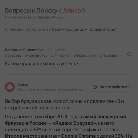
Вопросы к Поиску 
с Алисой
Примеры ответов Поиска с Алисой
Главная
/
Технологии
/
Каким браузером пользуетесь?
Вопрос из Яндекс Кью
22 ноября
#Браузер
#Компьютер
#Интернет
#Технологии
#Помощь
Каким браузером пользуетесь?
Алиса
Как это работает?
На основе источников, возможны неточности
Выбор браузера зависит от личных предпочтений и
потребностей пользователя.
По данным на октябрь 2024 года,
самый популярный
браузер в России — «Яндекс Браузер»
, на него
приходится 36% всего интернет-трафика в стране.
Второе место
занимает
Google Chrome
с долей 35%.
На