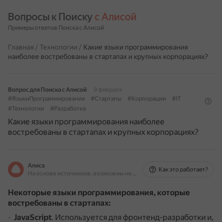
Вопросы к Поиску 
с Алисой
Примеры ответов Поиска с Алисой
Главная
/
Технологии
/
Какие языки программирования
наиболее востребованы в стартапах и крупных корпорациях?
Вопрос для Поиска с Алисой
9 февраля
#ЯзыкиПрограммирования
#Стартапы
#Корпорации
#IT
#Технологии
#Разработка
Какие языки программирования наиболее
востребованы в стартапах и крупных корпорациях?
Алиса
Как это работает?
На основе источников, возможны неточности
Некоторые языки программирования, которые
востребованы в стартапах:
JavaScript
.
Используется для фронтенд-разработки и,