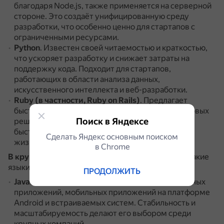
благодаря Node.js, также применяется на серверной
стороне.
Это создаёт унифицированную среду
разработки, что особенно ценно для стартапов с
ограниченными ресурсами.
Python
.
Известен своей читаемостью и краткостью,
что ускоряет разработку и снижает затраты на
поддержку кода.
Подходит для стартапов,
работающих в области анализа данных,
искусственного интеллекта и веб-разработки.
Ruby (в частности, Ruby on Rails)
.
Предлагает
быструю разработку благодаря множеству готовых
Поиск в Яндексе
решений и библиотек.
Это отличный выбор для
быстрого запуска MVP (минимально
Сделать Яндекс основным поиском
жизнеспособного продукта).
в Сhrome
В крупных корпорациях
популярны, например, такие
языки программирования:
ПРОДОЛЖИТЬ
Java
.
Используется для разработки корпоративных
приложений, мобильных приложений на платформе
Android и встраиваемых систем.
Стабильность и
масштабируемость делают его выбором среди
крупных компаний.