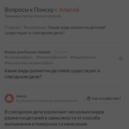
Вопросы к Поиску 
с Алисой
Примеры ответов Поиска с Алисой
Главная
/
Технологии
/
Какие виды разметки деталей
существуют в слесарном деле?
Вопрос для Поиска с Алисой
25 июня
#СлесарноеДело
#РазметкаДеталей
#ВидыРазметки
#ТехнологииСлесарногоДела
Какие виды разметки деталей существуют в
слесарном деле?
Алиса
Как это работает?
На основе источников, возможны неточности
В слесарном деле различают несколько видов
разметки деталей в зависимости от способа
выполнения и поверхности нанесения: