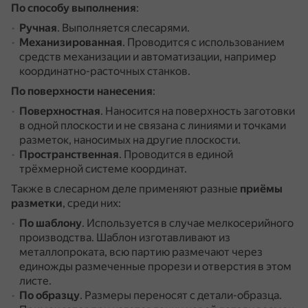
По способу выполнения
:
Ручная
.
Выполняется слесарями.
Механизированная
.
Проводится с использованием
средств механизации и автоматизации, например
координатно-расточных станков.
По поверхности нанесения
:
Поверхностная
.
Наносится на поверхность заготовки
в одной плоскости и не связана с линиями и точками
разметок, наносимых на другие плоскости.
Пространственная
.
Проводится в единой
трёхмерной системе координат.
Также в слесарном деле применяют разные
приёмы
разметки
, среди них:
По шаблону
.
Используется в случае мелкосерийного
производства.
Шаблон изготавливают из
металлопроката, всю партию размечают через
единожды размеченные прорези и отверстия в этом
листе.
По образцу
.
Размеры переносят с детали-образца.