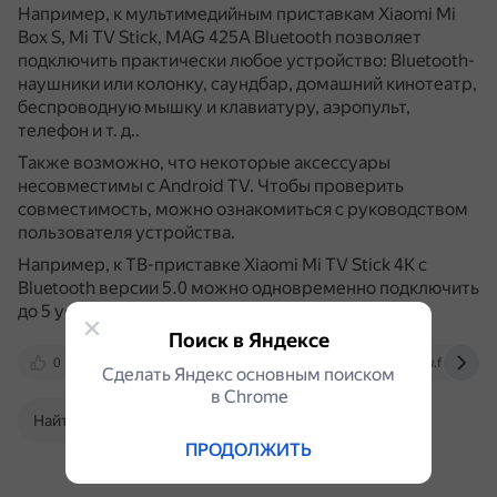
Например, к мультимедийным приставкам Xiaomi Mi
Box S, Mi TV Stick, MAG 425A Bluetooth позволяет
подключить практически любое устройство: Bluetooth-
наушники или колонку, саундбар, домашний кинотеатр,
беспроводную мышку и клавиатуру, аэропульт,
телефон и т. д..
Также возможно, что некоторые аксессуары
несовместимы с Android TV.
Чтобы проверить
совместимость, можно ознакомиться с руководством
пользователя устройства.
Например, к ТВ-приставке Xiaomi Mi TV Stick 4K с
Bluetooth версии 5.0 можно одновременно подключить
до 5 устройств.
Поиск в Яндексе
0
help-wifi.com
dzen.ru
www.flickr.com
Сделать Яндекс основным поиском
в Сhrome
Найти в Поиске
ПРОДОЛЖИТЬ