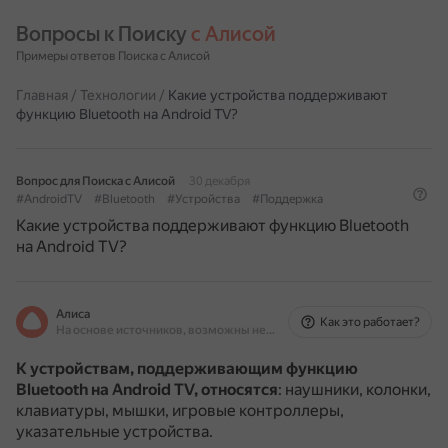
Вопросы к Поиску 
с Алисой
Примеры ответов Поиска с Алисой
Главная
/
Технологии
/
Какие устройства поддерживают
функцию Bluetooth на Android TV?
Вопрос для Поиска с Алисой
30 декабря
#AndroidTV
#Bluetooth
#Устройства
#Поддержка
Какие устройства поддерживают функцию Bluetooth
на Android TV?
Алиса
Как это работает?
На основе источников, возможны неточности
К устройствам, поддерживающим функцию
Bluetooth на Android TV, относятся
: наушники, колонки,
клавиатуры, мышки, игровые контроллеры,
указательные устройства.