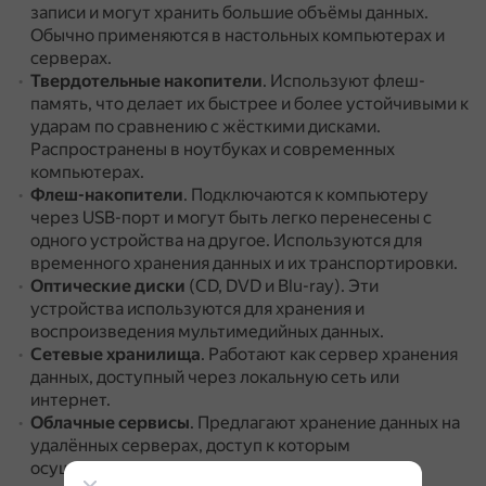
записи и могут хранить большие объёмы данных.
Обычно применяются в настольных компьютерах и
серверах.
Твердотельные накопители
.
Используют флеш-
память, что делает их быстрее и более устойчивыми к
ударам по сравнению с жёсткими дисками.
Распространены в ноутбуках и современных
компьютерах.
Флеш-накопители
.
Подключаются к компьютеру
через USB-порт и могут быть легко перенесены с
одного устройства на другое.
Используются для
временного хранения данных и их транспортировки.
Оптические диски
(CD, DVD и Blu-ray).
Эти
устройства используются для хранения и
воспроизведения мультимедийных данных.
Сетевые хранилища
.
Работают как сервер хранения
данных, доступный через локальную сеть или
интернет.
Облачные сервисы
.
Предлагают хранение данных на
удалённых серверах, доступ к которым
осуществляется через интернет.