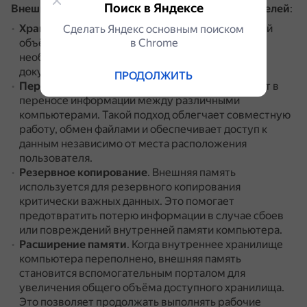
Поиск в Яндексе
Внешняя память используется для следующих целей
:
Хранение данных
.
Позволяет сохранять большой
Сделать Яндекс основным поиском
в Сhrome
объём информации, обеспечивая пользователя
необходимым пространством для архивов,
документов и мультимедиа.
ПРОДОЛЖИТЬ
Перенос данных
.
Внешние устройства помогают в
переносе информации между различными
компьютерами.
Такой подход облегчает совместную
работу, обмен файлами и обеспечивает доступ к
данным независимо от места расположения
пользователя.
Резервное копирование
.
Внешняя память
используется для резервного копирования
критически важных данных.
Это помогает
предотвратить потерю информации в случае сбоев
или повреждений внутренней памяти компьютера.
Расширение памяти
.
Когда внутреннее хранилище
компьютера переполнено, внешняя память
становится вспомогательным порталом для
увеличения общего объёма доступного хранилища.
Это позволяет продолжать выполнять рабочие