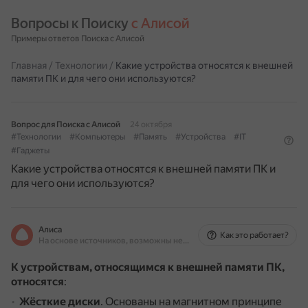
Вопросы к Поиску 
с Алисой
Примеры ответов Поиска с Алисой
Главная
/
Технологии
/
Какие устройства относятся к внешней
памяти ПК и для чего они используются?
Вопрос для Поиска с Алисой
24 октября
#Технологии
#Компьютеры
#Память
#Устройства
#IT
#Гаджеты
Какие устройства относятся к внешней памяти ПК и
для чего они используются?
Алиса
Как это работает?
На основе источников, возможны неточности
К устройствам, относящимся к внешней памяти ПК,
относятся
:
Жёсткие диски
.
Основаны на магнитном принципе