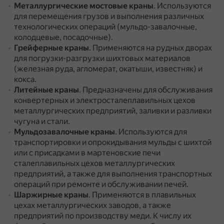
Металлургические мостовые краны
.
Используются
для перемещения грузов и выполнения различных
технологических операций (мульдо-завалочные,
колодцевые, посадочные).
Грейферные краны
.
Применяются на рудных дворах
для погрузки-разгрузки шихтовых материалов
(железная руда, агломерат, окатыши, известняк) и
кокса.
Литейные краны
.
Предназначены для обслуживания
конвертерных и электросталеплавильных цехов
металлургических предприятий, заливки и разливки
чугуна и стали.
Мульдозавалочные краны
.
Используются для
транспортировки и опрокидывания мульды с шихтой
или с присадками в мартеновские печи
сталеплавильных цехов металлургических
предприятий, а также для выполнения транспортных
операций при ремонте и обслуживании печей.
Шаржирные краны
.
Применяются в плавильных
цехах металлургических заводов, а также
предприятий по производству меди.
К числу их