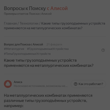
Вопросы к Поиску 
с Алисой
Примеры ответов Поиска с Алисой
Главная
/
Технологии
/
Какие типы грузоподъемных устройств
применяются на металлургических комбинатах?
Вопрос для Поиска с Алисой
21 февраля
#Металлургия
#ГрузоподъемныеУстройства
#ТипыГрузоподъемныхУстройств
Какие типы грузоподъемных устройств
применяются на металлургических комбинатах?
Алиса
Как это работает?
На основе источников, возможны неточности
На металлургических комбинатах применяются
различные типы грузоподъёмных устройств,
например: