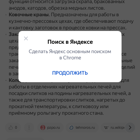
функций относится загрузка скрапа, бракованных
анодов, катодов, обрезка медных листов.
Ковочные краны
.
Предназначены для работы в
кузнечно-прессовых цехах, где обеспечивают подачу
и кантовку заготовок в процессе ковки на прессах.
Закалочные краны
.
Применяются в термических
цехах машиностроительных заводов и
Поиск в Яндексе
предназначены для выполнения подъёмно-
Сделать Яндекс основным поиском
транспортных операций, необходимых в процессе
в Сhrome
закалочных работ: подача изделий в нагревательные
печи, подъём нагретых изделий, погружение изделий
ПРОДОЛЖИТЬ
в закалочные ванны.
Колодцевые клещевые краны
.
Предназначены для
работы в отделениях нагревательных печей для
посадки слитков на подины нагревательных печей, а
также для транспортировки слитков, нагретых до
прокатной температуры, к слитковозу или
приёмному рольгангу прокатного стана.
0
pzpo.ru
tehnoros.ru
ru.wikipedia.org