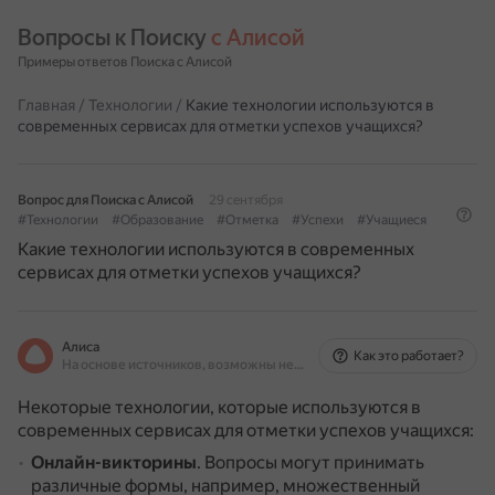
Вопросы к Поиску 
с Алисой
Примеры ответов Поиска с Алисой
Главная
/
Технологии
/
Какие технологии используются в
современных сервисах для отметки успехов учащихся?
Вопрос для Поиска с Алисой
29 сентября
#Технологии
#Образование
#Отметка
#Успехи
#Учащиеся
Какие технологии используются в современных
сервисах для отметки успехов учащихся?
Алиса
Как это работает?
На основе источников, возможны неточности
Некоторые технологии, которые используются в
современных сервисах для отметки успехов учащихся:
Онлайн-викторины
.
Вопросы могут принимать
различные формы, например, множественный