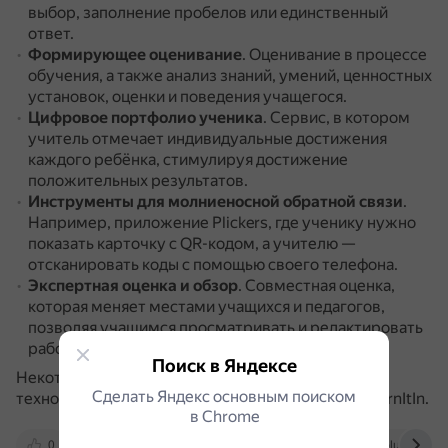
выбор, заполнение пробелов или единственный
ответ.
Формирующее оценивание
.
Оценивание в процессе
обучения, а также анализ знаний, умений, ценностных
установок, оценки и поведения учащегося.
Цифровое портфолио ученика
.
Сервис, в котором
учитель отмечает индивидуальные достижения
каждого ребёнка, стимулируя достижение
положительных результатов.
Инструменты для молниеносной обратной связи
.
Например, приложение Plickers, где ученику нужно
показать карточку с QR-кодом, а учителю —
отсканировать коды с помощью своего телефона.
Экспертная оценка и обзор
.
Совместная оценка,
которая меняет местами учащихся и педагогов,
позволяя учащимся просматривать и редактировать
работы друг друга.
Поиск в Яндексе
Некоторые сервисы, которые используют такие
Сделать Яндекс основным поиском
технологии: Quizizz, ClassFlow, Feedback Studio TurnItIn.
в Сhrome
0
dzen.ru
cyberleninka.ru
moluch.ru