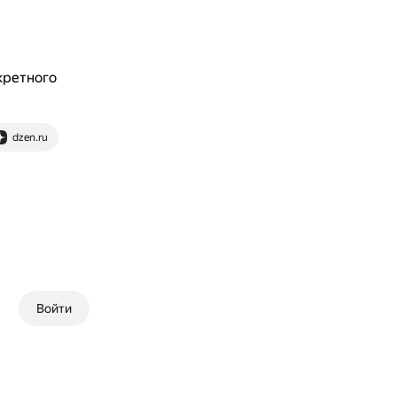
кретного
dzen.ru
Войти