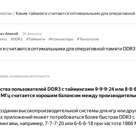
ологии
/
Какие тайминги считаются оптимальными для оперативной
а с Алисой
26 февраля
мять
#DDR3
#Тайминги
#Компьютеры
#Технологии
нги считаются оптимальными для оперативной памяти DDR3
ников, возможны неточности
тва пользователей DDR3 с таймингами 9-9-9-24 или 8-8-8
0 МГц считается хорошим балансом между производитель
оздании высокопроизводительной системы для игр или дру
х приложений может потребоваться более быстрая DDR3 с
ингами, например, 7-7-7-20 или 6-6-6-18 при частоте 1866 