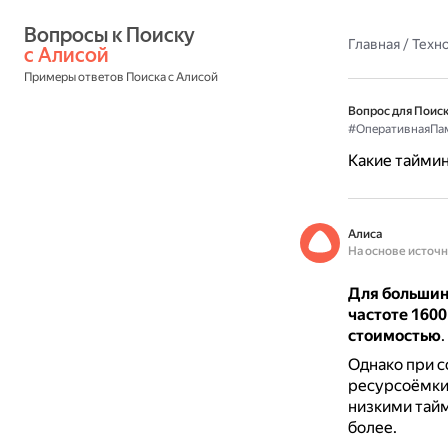
Вопросы к Поиску 
Главная
/
Техн
с Алисой
Примеры ответов Поиска с Алисой
Вопрос для Поиск
#ОперативнаяПа
Какие тайми
Алиса
На основе источ
Для большинс
частоте 160
стоимостью
.
Однако при с
ресурсоёмки
низкими тайм
более.