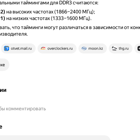
альными таймингами для DDR3 считаются:
+2)
на высоких частотах (1866–2400 МГц);
+1)
на низких частотах (1333–1600 МГц).
ать, что тайминги могут различаться в зависимости от кон
изводителя.
otvet.mail.ru
overclockers.ru
moon.kz
thg.ru
ске
ии
обы комментировать
е