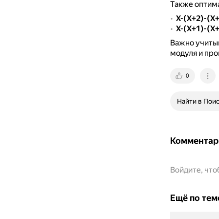
Также оптим
X-(X+2)-(X
X-(X+1)-(X
Важно учитыв
модуля и про
0
Найти в Пои
Комментар
Войдите, чт
Ещё по тем