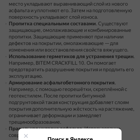
место укладывают выравнивающий слой из нового
асфальта и уплотняют его.
Затем на подготовленную
поверхность укладывают слой износа.
Пропитка специальными составами
.
Существуют
защищающие, омолаживающие и комбинированные
пропитки.
Защищающие применяют при наличии
дефектов на покрытии, омолаживающие — для
изменения или восстановления свойств вяжущего.
Использование герметиков для устранения трещин
.
Например, BITEM CRACKFILL 10.
Он помогает
предотвратить разрушение покрытия и продлить его
эксплуатацию.
Армирование асфальтобетонного покрытия
.
Например, с помощью георешётки, скреплённой с
геотекстилем.
После пропитки битумной
подгрунтовкой такая конструкция добавляет слоям
покрытия дополнительную жёсткость на растяжение,
ограничивает деформации и замедляет
трещинообразование.
Правильная укладка асфальта
.
Использование
современных технологий укладки, контроль за
Поиск в Яндексе