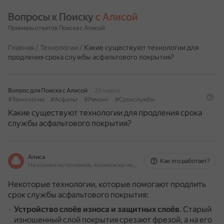
Вопросы к Поиску 
с Алисой
Примеры ответов Поиска с Алисой
Главная
/
Технологии
/
Какие существуют технологии для
продления срока службы асфальтового покрытия?
Вопрос для Поиска с Алисой
20 марта
#Технологии
#Асфальт
#Ремонт
#Срокслужбы
Какие существуют технологии для продления срока
службы асфальтового покрытия?
Алиса
Как это работает?
На основе источников, возможны неточности
Некоторые технологии, которые помогают продлить
срок службы асфальтового покрытия:
Устройство слоёв износа и защитных слоёв
.
Старый
изношенный слой покрытия срезают фрезой, а на его