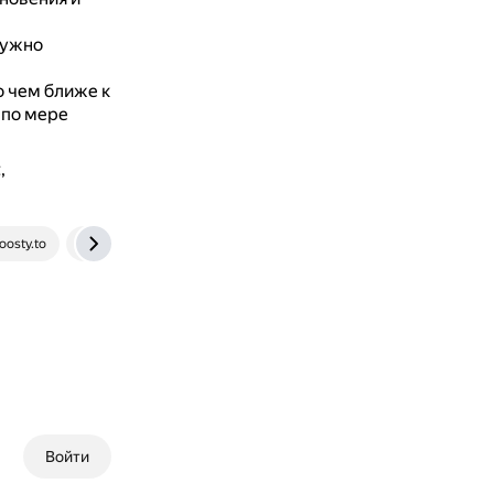
нужно
о чем ближе к
 по мере
,
oosty.to
filmora.wondershare.com.ru
Войти