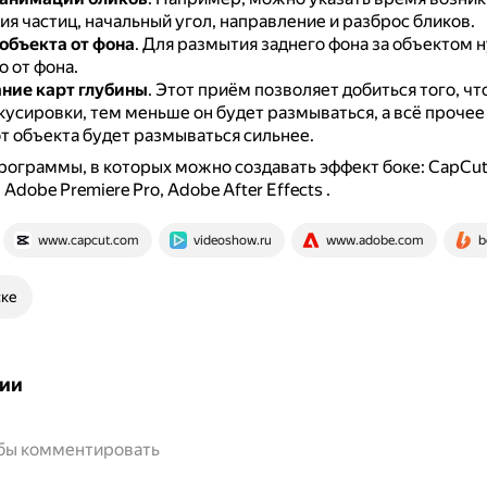
я частиц, начальный угол, направление и разброс бликов.
объекта от фона
.
Для размытия заднего фона за объектом 
о от фона.
ние карт глубины
.
Этот приём позволяет добиться того, чт
кусировки, тем меньше он будет размываться, а всё прочее
т объекта будет размываться сильнее.
ограммы, в которых можно создавать эффект боке: CapCut
Adobe Premiere Pro, Adobe After Effects
.
www.capcut.com
videoshow.ru
www.adobe.com
b
ске
ии
обы комментировать