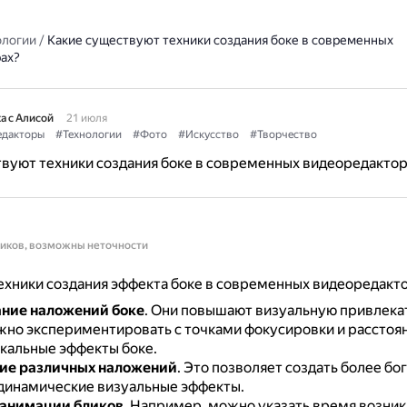
ологии
/
Какие существуют техники создания боке в современных
ах?
а с Алисой
21 июля
едакторы
#Технологии
#Фото
#Искусство
#Творчество
вуют техники создания боке в современных видеоредактор
ников, возможны неточности
хники создания эффекта боке в современных видеоредакто
ние наложений боке
.
Они повышают визуальную привлека
но экспериментировать с точками фокусировки и расстоя
икальные эффекты боке.
ие различных наложений
.
Это позволяет создать более бо
 динамические визуальные эффекты.
 анимации бликов
.
Например, можно указать время возник