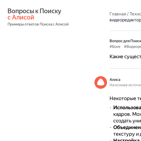
Вопросы к Поиску 
Главная
/
Техн
с Алисой
видеоредактор
Примеры ответов Поиска с Алисой
Вопрос для Поиск
#Боке
#Видеор
Какие сущест
Алиса
На основе источ
Некоторые те
Использова
кадров.
Мож
создать ун
Объединен
текстуру и
Настройка