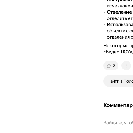
исчезновени
Отделение 
отделить ег
Использова
объекту фо
отдаления о
Некоторые пр
«ВидеоШОУ», 
0
Найти в Пои
Комментар
Войдите, чт