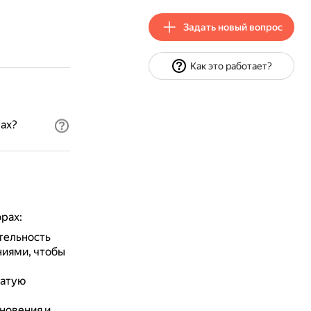
Задать новый вопрос
Как это работает?
ах?
рах:
тельность
ниями, чтобы
гатую
новения и