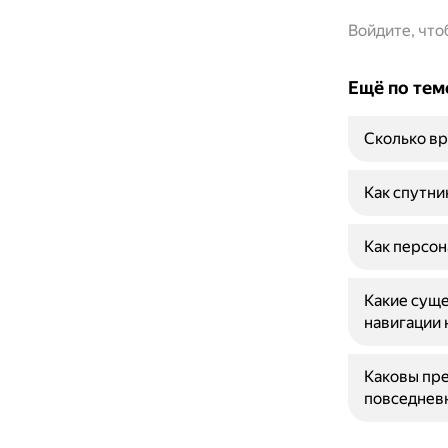
Войдите, чт
Ещё по тем
Сколько вр
Как спутни
Как персон
Какие суще
навигации 
Каковы пре
повседнев