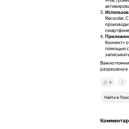
«Настройк
активирова
Использов
Recorder, C
производит
смартфоне 
Приложени
Коннект» о
помощью св
записывать
Важно помнит
разрешена в 
0
Найти в Пои
Комментар