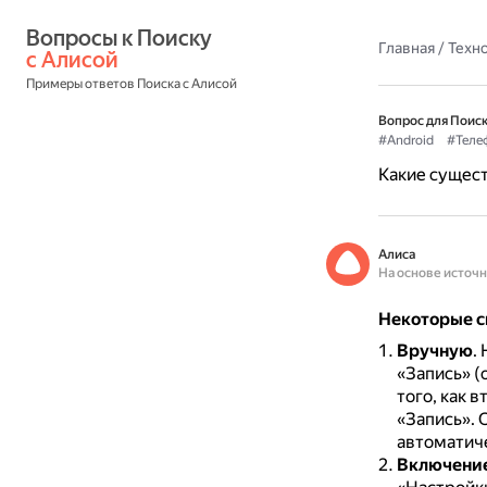
Вопросы к Поиску 
Главная
/
Техн
с Алисой
Примеры ответов Поиска с Алисой
Вопрос для Поиск
#Android
#Теле
Какие сущест
Алиса
На основе источ
Некоторые с
Вручную
.
«Запись» (
того, как 
«Запись».
О
автоматиче
Включение