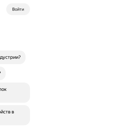
Войти
ндустрии?
?
пок
йств в