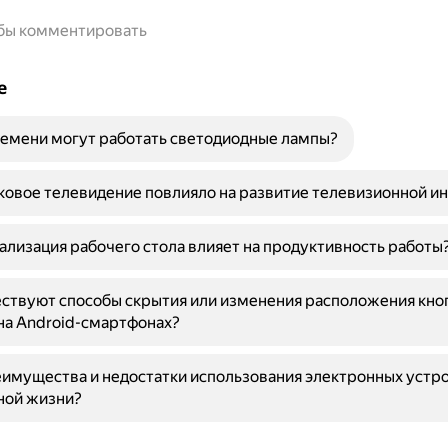
обы комментировать
е
емени могут работать светодиодные лампы?
ковое телевидение повлияло на развитие телевизионной и
ализация рабочего стола влияет на продуктивность работы
ствуют способы скрытия или изменения расположения кно
на Android-смартфонах?
имущества и недостатки использования электронных устро
ной жизни?