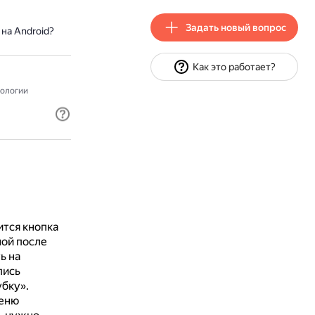
Задать новый вопрос
на Android?
Как это работает?
ологии
ится кнопка
ной после
ь на
пись
убку».
меню