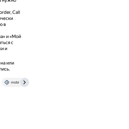
ь нужно
rder, Call
ически
ю в
а» и «Мой
ться с
и и
на или
пись.
mobile-review.com