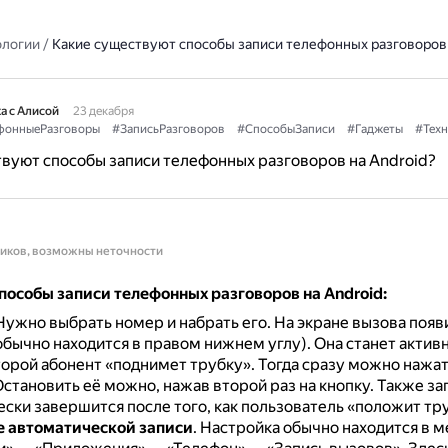
ологии
/
Какие существуют способы записи телефонных разговоров 
а с Алисой
23 декабря
фонныеРазговоры
#ЗаписьРазговоров
#СпособыЗаписи
#Гаджеты
#Техн
вуют способы записи телефонных разговоров на Android?
ников, возможны неточности
пособы записи телефонных разговоров на Android:
Нужно выбрать номер и набрать его.
На экране вызова появ
обычно находится в правом нижнем углу).
Она станет актив
второй абонент «поднимет трубку».
Тогда сразу можно нажат
становить её можно, нажав второй раз на кнопку.
Также за
ски завершится после того, как пользователь «положит тр
 автоматической записи
.
Настройка обычно находится в 