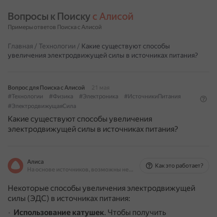
Вопросы к Поиску 
с Алисой
Примеры ответов Поиска с Алисой
Главная
/
Технологии
/
Какие существуют способы
увеличения электродвижущей силы в источниках питания?
Вопрос для Поиска с Алисой
21 мая
#Технологии
#Физика
#Электроника
#ИсточникиПитания
#ЭлектродвижущаяСила
Какие существуют способы увеличения
электродвижущей силы в источниках питания?
Алиса
Как это работает?
На основе источников, возможны неточности
Некоторые способы увеличения электродвижущей
силы (ЭДС) в источниках питания:
Использование катушек
.
Чтобы получить