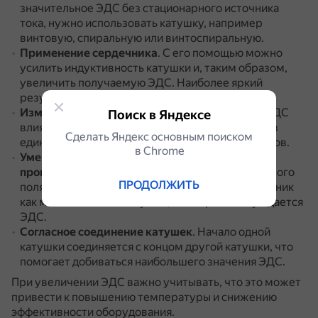
значительное ЭДС без стационарного источника
тока, нужно использовать катушку, например
винтовую, спиральную или винтоспиральную.
Применение сердечника
.
С его помощью можно
усилить индуктивность катушки и, таким образом,
увеличить получаемую ЭДС.
Наиболее яркий
результат даёт ферромагнитный материал.
Изменение величины магнитного потока
.
На ЭДС
Поиск в Яндексе
влияет скорость изменения магнитного потока в
Сделать Яндекс основным поиском
единицу времени или частота вращения магнитов.
в Сhrome
Уменьшение расстояния между магнитом и
проводником
.
Из-за быстрого угасания магнитного
ПРОДОЛЖИТЬ
поля в любой среде стоит располагать его источник
как можно ближе к катушке, в которой возбуждается
ЭДС.
Согласное соединение катушек
.
Начало одной
катушки соединяется с концом другой катушки, что
помогает добиваться наибольшего значения ЭДС.
При увеличении ЭДС важно учитывать, что это может
привести к повышению температуры и снижению
эффективности оборудования.