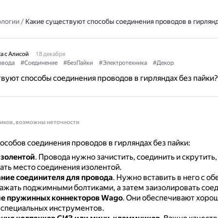
ологии
/
Какие существуют способы соединения проводов в гирлянд
а с Алисой
18 декабря
овода
#Соединение
#БезПайки
#Электротехника
#Декор
вуют способы соединения проводов в гирляндах без пайки?
ников, возможны неточности
особов соединения проводов в гирляндах без пайки:
изолентой
.
Провода нужно зачистить, соединить и скрутить,
ать место соединения изолентой.
ние соединителя для провода
.
Нужно вставить в него с об
зажать поджимными болтиками, а затем заизолировать сое
е пружинных коннекторов Wago
.
Они обеспечивают хорош
 специальных инструментов.