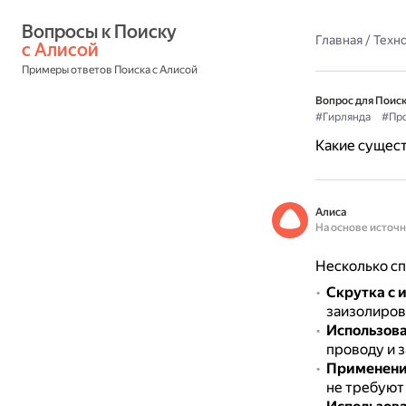
Вопросы к Поиску 
Главная
/
Техн
с Алисой
Примеры ответов Поиска с Алисой
Вопрос для Поиск
#Гирлянда
#Пр
Какие сущест
Алиса
На основе источ
Несколько сп
Скрутка с 
заизолиров
Использова
проводу и 
Применени
не требуют