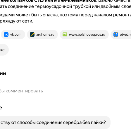
ание колпачков СИЗ или мини-клеммников
.
Важно качеств
ать соединение термоусадочной трубкой или двойным сло
водами может быть опасна, поэтому перед началом ремонт
рлянду от сети.
vk.com
arghome.ru
www.bolshoyvopros.ru
otvet.m
ске
ии
обы комментировать
е
ствуют способы соединения серебра без пайки?