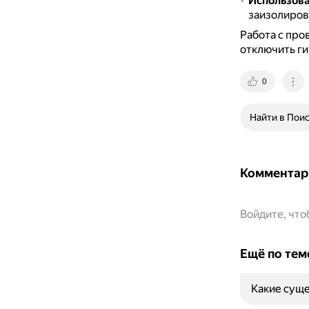
Использов
заизолиров
Работа с про
отключить ги
0
Найти в Пои
Комментар
Войдите, чт
Ещё по тем
Какие суще