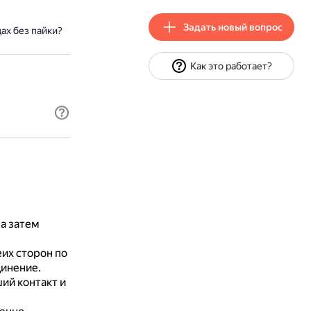
Задать новый вопрос
ах без пайки?
Как это работает?
 а затем
еих сторон по
динение.
ий контакт и