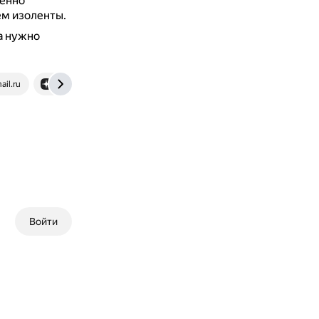
енно
ем изоленты.
а нужно
ail.ru
dzen.ru
Войти