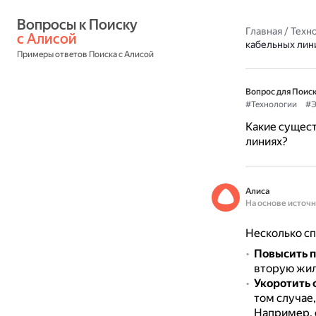
Вопросы к Поиску 
Главная
/
Техн
с Алисой
кабельных лин
Примеры ответов Поиска с Алисой
Вопрос для Поиск
#Технологии
#Э
Какие сущес
линиях?
Алиса
На основе источ
Несколько сп
Повысить п
вторую жил
Укоротить 
том случае
Например, 