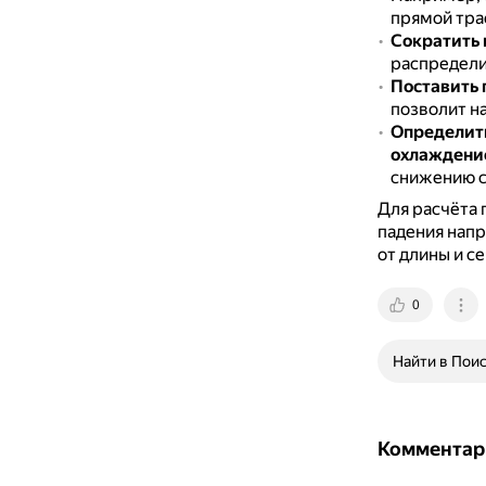
прямой тра
Сократить 
распредели
Поставить 
позволит на
Определить
охлаждени
снижению с
Для расчёта 
падения нап
от длины и с
0
Найти в Пои
Комментар