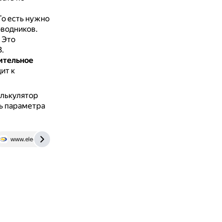
То есть нужно
оводников.
.
Это
.
ительное
ит к
алькулятор
ь параметра
www.elec.ru