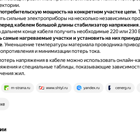
ектории.
потребительскую мощность на конкретном участке цепи
.
ть сильные электроприборы на несколько независимых пр
перед кабелем большой длины стабилизатор напряжения
 дальнем конце кабеля получить необходимые 220 или 230 В
 самые нагреваемые участки и установить на них принуд
е
.
Уменьшение температуры материала проводника привод
опротивления и минимизации потерь тока.
потерь напряжения в кабеле можно использовать онлайн-к
ряжения и специальные таблицы, показывающие зависимост
ечения жил.
m-strana.ru
www.shtyl.ru
yandex.ru
cenerg.ru
ске
ии