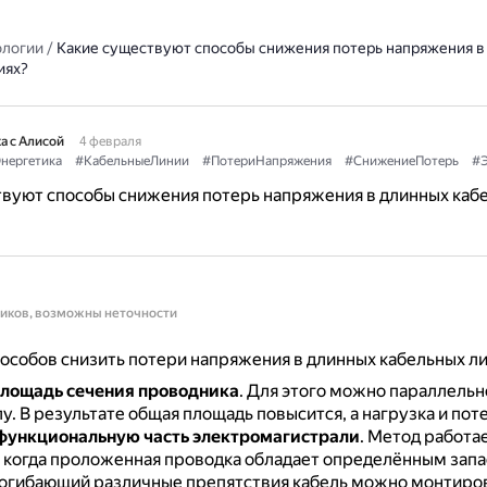
ологии
/
Какие существуют способы снижения потерь напряжения в
иях?
а с Алисой
4 февраля
нергетика
#КабельныеЛинии
#ПотериНапряжения
#СнижениеПотерь
#Э
твуют способы снижения потерь напряжения в длинных каб
ников, возможны неточности
особов снизить потери напряжения в длинных кабельных ли
лощадь сечения проводника
.
Для этого можно параллельн
у.
В результате общая площадь повысится, а нагрузка и поте
функциональную часть электромагистрали
.
Метод работае
, когда проложенная проводка обладает определённым запа
огибающий различные препятствия кабель можно монтиров