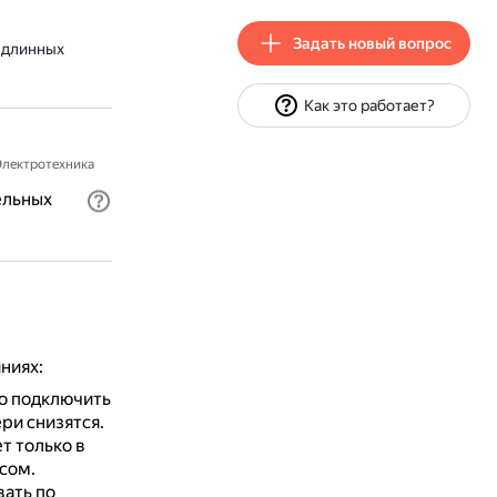
Задать новый вопрос
 длинных
Как это работает?
лектротехника
ельных
ниях:
о подключить
ри снизятся.
т только в
сом.
ать по