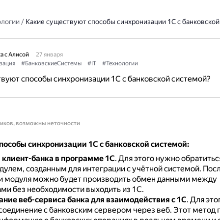
ологии
/
Какие существуют способы синхронизации 1С с банковской
а с Алисой
27 января
зация
#БанковскиеСистемы
#IT
#Технологии
вуют способы синхронизации 1С с банковской системой?
ников, возможны неточности
пособы синхронизации 1С с банковской системой:
 клиент-банка в программе 1С
.
Для этого нужно обратиться
улем, созданным для интеграции с учётной системой.
Посл
ки модуля можно будет производить обмен данными между
ми без необходимости выходить из 1С.
ание веб-сервиса банка для взаимодействия с 1С
.
Для это
соединение с банковским сервером через веб.
Этот метод 