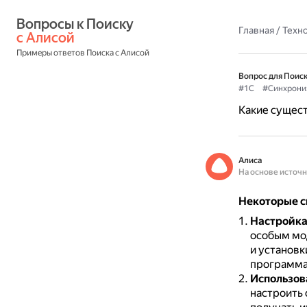
Вопросы к Поиску 
Главная
/
Техн
с Алисой
Примеры ответов Поиска с Алисой
Вопрос для Поиск
#1C
#Синхрони
Какие сущест
Алиса
На основе источ
Некоторые с
Настройка
особым мод
и установ
программа
Использов
настроить 