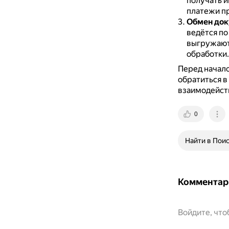
получать и
платежи п
Обмен док
ведётся по
выгружаютс
обработки.
Перед начал
обратиться в
взаимодейст
0
Найти в Пои
Комментар
Войдите, чт