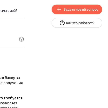
Задать новый вопрос
 системой?
Как это работает?
 к банку за
е получения
го требуется
позволяет