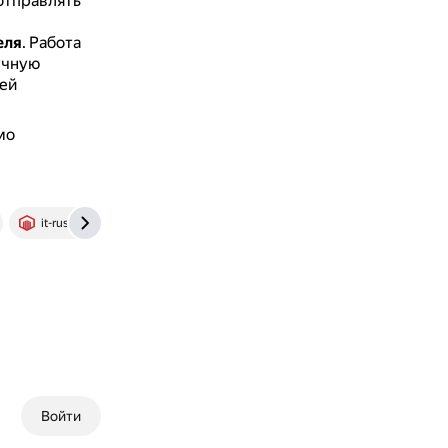
отправлять
еля
.
Работа
учную
ей
мо
it-rush.ru
Войти