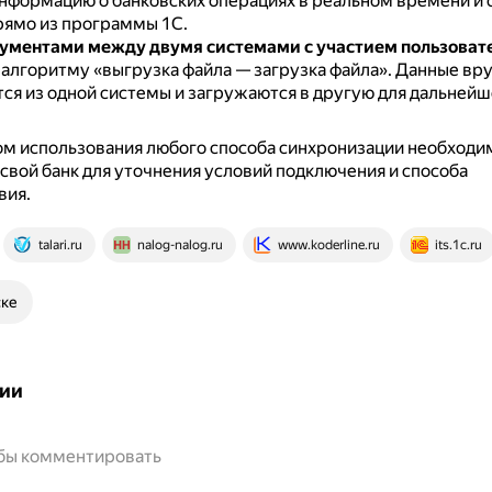
нформацию о банковских операциях в реальном времени и 
рямо из программы 1С.
ументами между двумя системами с участием пользоват
 алгоритму «выгрузка файла — загрузка файла».
Данные вр
я из одной системы и загружаются в другую для дальнейш
ом использования любого способа синхронизации необходи
 свой банк для уточнения условий подключения и способа
вия.
talari.ru
nalog-nalog.ru
www.koderline.ru
its.1c.ru
ске
ии
обы комментировать