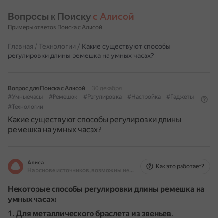
Вопросы к Поиску 
с Алисой
Примеры ответов Поиска с Алисой
Главная
/
Технологии
/
Какие существуют способы
регулировки длины ремешка на умных часах?
Вопрос для Поиска с Алисой
30 декабря
#Умныечасы
#Ремешок
#Регулировка
#Настройка
#Гаджеты
#Технологии
Какие существуют способы регулировки длины
ремешка на умных часах?
Алиса
Как это работает?
На основе источников, возможны неточности
Некоторые способы регулировки длины ремешка на
умных часах:
Для металлического браслета из звеньев
.