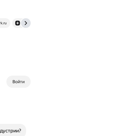
k.ru
dzen.ru
Войти
ндустрии?