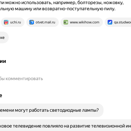
пи можно использовать, например, болторезы, ножовку,
льную машину или возвратно-поступательную пилу.
uchi.ru
otvet.mail.ru
www.wikihow.com
qa.studwor
ске
ии
обы комментировать
е
емени могут работать светодиодные лампы?
ковое телевидение повлияло на развитие телевизионной и