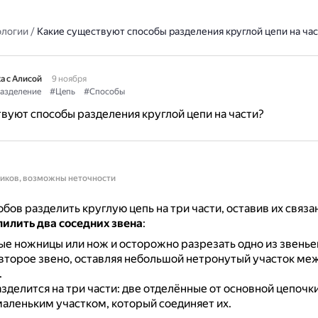
ологии
/
Какие существуют способы разделения круглой цепи на час
а с Алисой
9 ноября
азделение
#Цепь
#Способы
вуют способы разделения круглой цепи на части?
ников, возможны неточности
обов разделить круглую цепь на три части, оставив их свя
пилить два соседних звена
:
ые ножницы или нож и осторожно разрезать одно из звенье
второе звено, оставляя небольшой нетронутый участок ме
.
зделится на три части: две отделённые от основной цепочк
маленьким участком, который соединяет их.