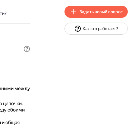
Задать новый вопрос
ти?
Как это работает?
занными между
в цепочки.
жду обоими
и и общая