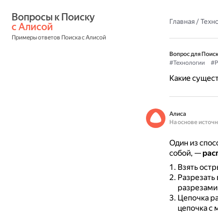
Вопросы к Поиску 
Главная
/
Техн
с Алисой
Примеры ответов Поиска с Алисой
Вопрос для Поиск
#Технологии
#Р
Какие сущест
Алиса
На основе источ
Один из спос
собой, —
рас
Взять остр
Разрезать 
разрезами
Цепочка ра
цепочка с 