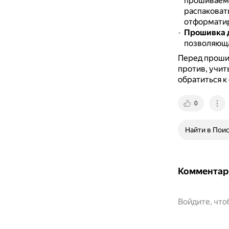
прошиваемо
распаковать
отформатир
Прошивка д
позволяюща
Перед прошив
против, учи
обратиться к
0
Найти в Пои
Комментар
Войдите, чт