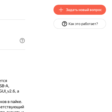
Задать новый вопрос
Как это работает?
ется
SB-A,
UI_v2.6, а
ов в пайке.
тветствующий