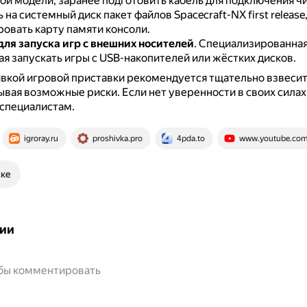
й модели, заранее подготовить кабель для подключения чип
 на системный диск пакет файлов Spacecraft-NX first release
овать карту памяти консоли.
ля запуска игр с внешних носителей
.
Специализированная
я запускать игры с USB-накопителей или жёстких дисков.
кой игровой приставки рекомендуется тщательно взвесить
тывая возможные риски.
Если нет уверенности в своих силах
 специалистам.
igroray.ru
proshivka.pro
4pda.to
www.youtube.co
ске
ии
обы комментировать