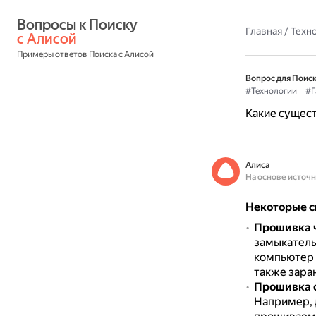
Вопросы к Поиску 
Главная
/
Техн
с Алисой
Примеры ответов Поиска с Алисой
Вопрос для Поиск
#Технологии
#Г
Какие сущес
Алиса
На основе источ
Некоторые с
Прошивка 
замыкатель
компьютер 
также зара
Прошивка 
Например, 