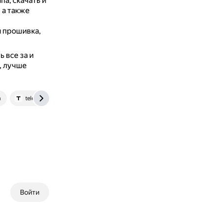
а, скачать и
, а также
 прошивка,
 все за и
, лучше
m
telegra.ph
Войти