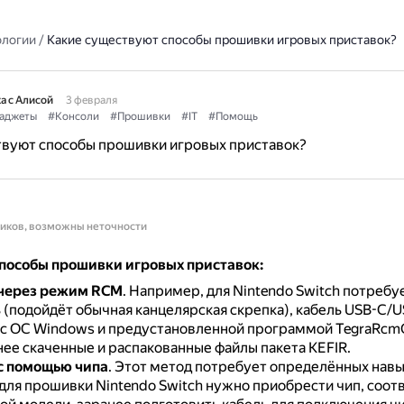
ологии
/
Какие существуют способы прошивки игровых приставок?
а с Алисой
3 февраля
аджеты
#Консоли
#Прошивки
#IT
#Помощь
твуют способы прошивки игровых приставок?
ников, возможны неточности
пособы прошивки игровых приставок:
через режим RCM
.
Например, для Nintendo Switch потребу
 (подойдёт обычная канцелярская скрепка), кабель USB-C/U
с ОС Windows и предустановленной программой TegraRcmG
нее скаченные и распакованные файлы пакета KEFIR.
с помощью чипа
.
Этот метод потребует определённых навык
для прошивки Nintendo Switch нужно приобрести чип, соо