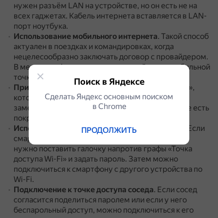
нужен разъём LAN на устройстве, но он есть не на
всех гаджетах.
Кабель интернета вставляется в LAN-
порт ноутбука.
Использование мобильного интернета
.
Такой способ
актуален в поездках и командировках, когда
нецелесообразно заключать договор с провайдером.
В меню телефона находятся настройки для мобильной
точки доступа.
Поиск в Яндексе
Применение мобильного модема
.
Это «флэшка»,
Сделать Яндекс основным поиском
которая вставляется в USB-разъём ноутбука и
в Сhrome
заменяет собой кабель.
Модем работает там, где есть
покрытие провайдера.
Использование смартфона как точки доступа
.
Если
ПРОДОЛЖИТЬ
смартфон подключён к интернету, в настройках
нужно поставить галочку напротив графы «Точка
доступа Wi-Fi» и задать пароль.
Затем можно
подключиться к смартфону с другого устройства по
Wi-Fi.
Подключение к точке доступа соседа
.
Если сосед
согласится поделиться паролем или если у него
беспарольный доступ, можно подключиться к его