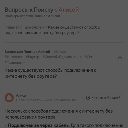
Вопросы к Поиску 
с Алисой
Примеры ответов Поиска с Алисой
Главная
/
Технологии
/
Какие существуют способы
подключения к интернету без роутера?
Вопрос для Поиска с Алисой
20 марта
#Интернет
#Роутер
#СпособыПодключения
#Сеть
#Технологии
Какие существуют способы подключения к
интернету без роутера?
Алиса
Как это работает?
На основе источников, возможны неточности
Несколько способов подключения к интернету без
использования роутера:
Подключение через кабель
.
Для такого подключения