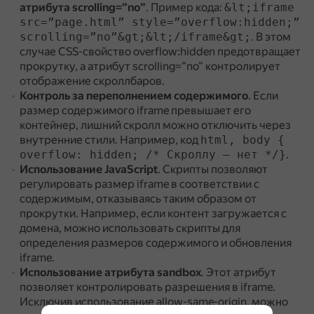
атрибута scrolling=”no”
.
Пример кода:
&lt;iframe
src=”page.html” style=”overflow:hidden;”
scrolling=”no”&gt;&lt;/iframe&gt;
.
В этом
случае CSS-свойство overflow:hidden предотвращает
прокрутку, а атрибут scrolling=”no” контролирует
отображение скроллбаров.
Контроль за переполнением содержимого
.
Если
размер содержимого iframe превышает его
контейнер, лишний скролл можно отключить через
внутренние стили.
Например, код
html, body {
overflow: hidden; /* Скроллу — нет */}
.
Использование JavaScript
.
Скрипты позволяют
регулировать размер iframe в соответствии с
содержимым, отказываясь таким образом от
прокрутки.
Например, если контент загружается с
домена, можно использовать скрипты для
определения размеров содержимого и обновления
iframe.
Использование атрибута sandbox
.
Этот атрибут
позволяет контролировать разрешения в iframe.
Исключив использование allow-same-origin, можно