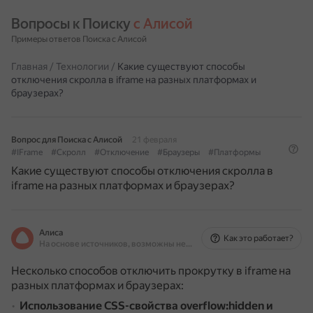
Вопросы к Поиску 
с Алисой
Примеры ответов Поиска с Алисой
Главная
/
Технологии
/
Какие существуют способы
отключения скролла в iframe на разных платформах и
браузерах?
Вопрос для Поиска с Алисой
21 февраля
#IFrame
#Скролл
#Отключение
#Браузеры
#Платформы
Какие существуют способы отключения скролла в
iframe на разных платформах и браузерах?
Алиса
Как это работает?
На основе источников, возможны неточности
Несколько способов отключить прокрутку в iframe на
разных платформах и браузерах:
Использование CSS-свойства overflow:hidden и