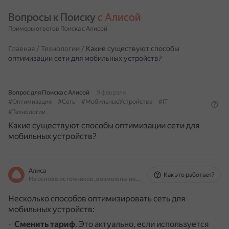
Вопросы к Поиску 
с Алисой
Примеры ответов Поиска с Алисой
Главная
/
Технологии
/
Какие существуют способы
оптимизации сети для мобильных устройств?
Вопрос для Поиска с Алисой
9 февраля
#Оптимизация
#Сеть
#МобильныеУстройства
#IT
#Технологии
Какие существуют способы оптимизации сети для
мобильных устройств?
Алиса
Как это работает?
На основе источников, возможны неточности
Несколько способов оптимизировать сеть для
мобильных устройств:
Сменить тариф
.
Это актуально, если используется