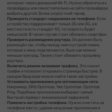
интернет через домашний Wi-Fi.
Нужно обратиться к
провайдеру или самостоятельно на сайте провайдера
выбрать другой, более скоростной тариф.
Проверить стандарт соединения на телефоне
.
Если
устройство поддерживает только 2G или 3G, а в
местности есть стандарт 4G, то скорость будет
невысокой.
В таком случае стоит обновить смартфон.
Проверить размещение роутера
.
Он должен быть
размещён так, чтобы между ним и устройствами,
которые к нему подключаются, было как можно
меньше преград.
Также стоит обновить прошивку
роутера.
Включить режим экономии трафика
.
Это снизит
трафик и позволит открывать страницы быстрее.
В
каждом браузере можно найти такие настройки.
Установить приложения для оптимизации сети
.
Например, DNS Optimizer, Net Optimizer: Optimize
Ping.
Подобные приложения выбирают самый
быстрый сервер с минимальной задержкой.
Поменять настройки телефона
.
Нужно очистить на
телефоне место, удалив ненужные приложения и