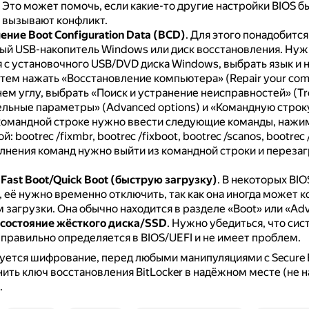
.
Это может помочь, если какие-то другие настройки BIOS б
 вызывают конфликт.
ение Boot Configuration Data (BCD)
.
Для этого понадобится
ый USB-накопитель Windows или диск восстановления.
Нуж
я с установочного USB/DVD диска Windows, выбрать язык и 
тем нажать «Восстановление компьютера» (Repair your com
м углу, выбрать «Поиск и устранение неисправностей» (Tr
льные параметры» (Advanced options) и «Командную стро
командной строке нужно ввести следующие команды, нажим
: bootrec /fixmbr, bootrec /fixboot, bootrec /scanos, bootrec 
лнения команд нужно выйти из командной строки и перезаг
.
Fast Boot/Quick Boot (быструю загрузку)
.
В некоторых BIO
, её нужно временно отключить, так как она иногда может 
м загрузки.
Она обычно находится в разделе «Boot» или «Ad
состояние жёсткого диска/SSD
.
Нужно убедиться, что си
 правильно определяется в BIOS/UEFI и не имеет проблем.
уется шифрование, перед любыми манипуляциями с Secure B
ить ключ восстановления BitLocker в надёжном месте (не н
.