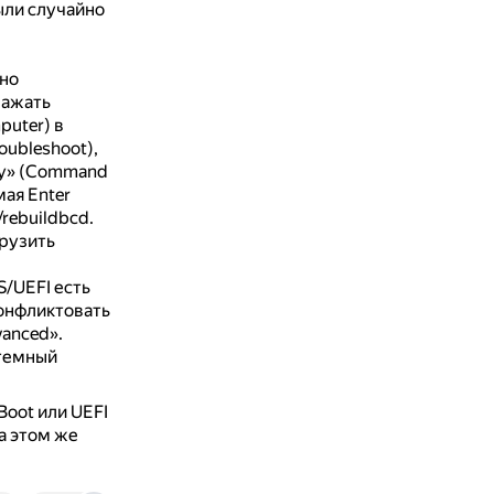
ыли случайно
но
нажать
puter) в
oubleshoot),
ку» (Command
ая Enter
/rebuildbcd.
рузить
S/UEFI есть
конфликтовать
vanced».
стемный
oot или UEFI
а этом же