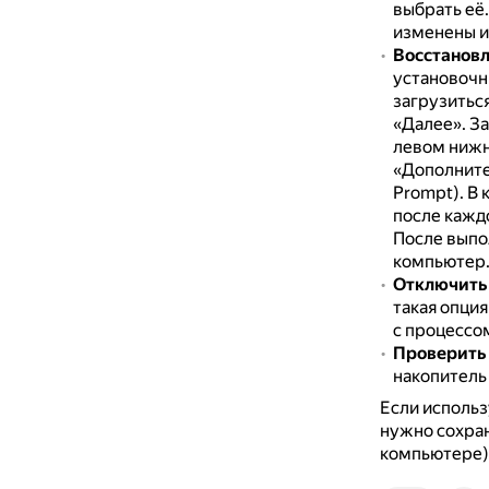
выбрать её
изменены и
Восстановл
установочн
загрузитьс
«Далее».
За
левом нижне
«Дополните
Prompt).
В 
после каждой
После выпо
компьютер
Отключить 
такая опция
с процессо
Проверить 
накопитель
Если использ
нужно сохран
компьютере)