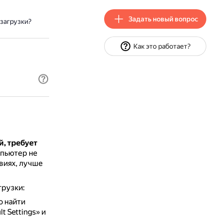
Задать новый вопрос
загрузки?
Как это работает?
й, требует
мпьютер не
виях, лучше
грузки:
о найти
t Settings» и