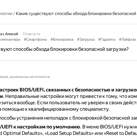
ологии
/
Какие существуют способы обхода блокировки безопасной 
а с Алисой
10 августа
омпьютеры
#Смартфоны
#Блокировка
#Загрузка
#Гаджеты
#Лайфхак
вуют способы обхода блокировки безопасной загрузки?
ников, возможны неточности
строек BIOS/UEFI, связанных с безопасностью и загрузко
ти
.
Неправильные настройки могут привести к тому, что ко
узиться вообще.
Если пользователь не уверен в своих дейст
а помощью к квалифицированному специалисту.
особы устранения неполадок с блокировкой безопасной за
/UEFI к настройкам по умолчанию
.
В меню BIOS/UEFI нужн
Optimal Defaults», «Load Setup Defaults» или «Reset to Defaul