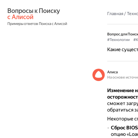
Вопросы к Поиску 
Главная
/
Техн
с Алисой
Примеры ответов Поиска с Алисой
Вопрос для Поиск
#Технологии
#К
Какие сущест
Алиса
На основе источ
Изменение на
осторожнос
сможет загр
обратиться з
Некоторые сп
Сброс BIOS
опцию «Load 