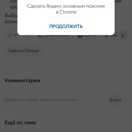
сохранённым данным, в том числе установленным
Сделать Яндекс основным поиском
программам.
в Сhrome
Выбор способа зависит от личных предпочтений и
возможностей пользователя.
ПРОДОЛЖИТЬ
0
ru.wikihow.com
dzen.ru
www.easeus
Найти в Поиске
Комментарии
Войдите, чтобы комментировать
Войти
Ещё по теме