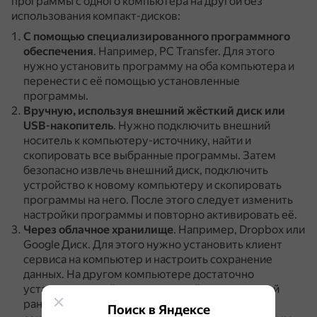
программы с одного компьютера на другой без
использования компакт-дисков:
С помощью специализированного программного
обеспечения
.
Например, PC Transfer.
Для этого
нужно установить программу на оба компьютера и
перенести с её помощью установленные
программы.
Вручную, используя внешний жёсткий диск или
USB-накопитель
.
Нужно подключить внешний
носитель к компьютеру-источнику, найти и
скопировать все выбранные программы.
Затем
безопасно извлечь внешний диск, подключить
устройство к новому компьютеру и скопировать
программы на него.
После этого следует изменить
настройки программы и повторно активировать её.
Через облачное хранилище
.
Например, Dropbox или
Google Диск.
Для этого нужно установить клиент
сервиса на компьютер и настроить сохранение
данных.
На другом компьютере достаточно
установить такой же клиент и зайти в созданный
ранее аккаунт, чтобы получить доступ ко всем
Поиск в Яндексе