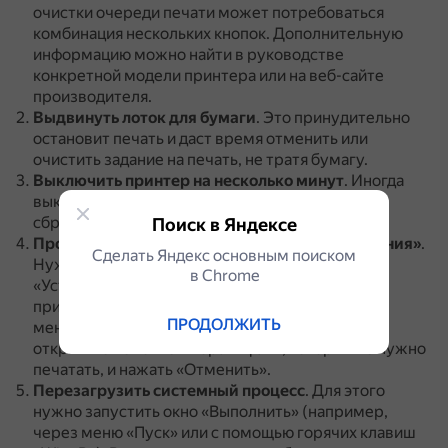
очистки очереди печати может потребоваться
комбинация нескольких кнопок.
Дополнительную
информацию можно найти в руководстве
конкретной модели принтера или на веб-сайте
производителя.
Выдвинуть лоток для бумаги
.
Это принудительно
остановит печать и даст время отменить или
очистить задание на печать, не тратя бумагу.
Выключить принтер на несколько минут
.
Иногда
выключение и повторное включение принтера
сбрасывают задание на печать.
Поиск в Яндексе
Просмотреть очередь через «Панель управления»
.
Сделать Яндекс основным поиском
Нужно зайти в меню «Пуск», выбрать раздел
в Сhrome
«Устройства и принтеры», нажать на активный
принтер правой кнопкой мыши и в контекстном
ПРОДОЛЖИТЬ
меню выбрать «Просмотр очереди печати».
В
открывшемся окне выбрать файл, который не нужно
печатать, и нажать «Отменить».
Перезагрузить системный процесс
.
Для этого
нужно запустить окно «Выполнить» (например,
через меню «Пуск» или с помощью горячих клавиш