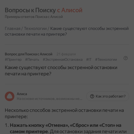
Вопросы к Поиску 
с Алисой
Примеры ответов Поиска с Алисой
Главная
/
Технологии
/
Какие существуют способы экстренной
остановки печати на принтере?
Вопрос для Поиска с Алисой
21 февраля
#Принтер
#Печать
#ЭкстреннаяОстановка
#IT
#Технологии
Какие существуют способы экстренной остановки
печати на принтере?
Алиса
Как это работает?
На основе источников, возможны неточности
Несколько способов экстренной остановки печати на
принтере:
Нажать кнопку «Отмена», «Сброс» или «Стоп» на
самом принтере
.
Для остановки задания печати или