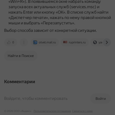
«Win+R»).
В появившемся окне набрать команду
запуска всех актуальных служб (services.msc) и
нажать Enter или кнопку «ОК».
В списке служб найти
«Диспетчер печати», нажать по нему правой кнопкой
мыши и выбрать «Перезапустить».
Выбор способа зависит от конкретной ситуации.
0
otvet.mail.ru
ruprinters.ru
yandex.ru
Найти в Поиске
Комментарии
Войдите, чтобы комментировать
Войти
© 2026 ООО «Яндекс»
Пользовательское соглашение
Связаться с нами