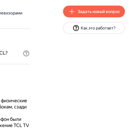
Задать новый вопрос
елевизорами
Как это работает?
TCL?
 физические
бокам, сзади
ефон были
жение TCL TV