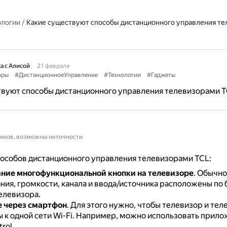
ологии
/
Какие существуют способы дистанционного управления т
а с Алисой
21 февраля
оры
#ДистанционноеУправление
#Технологии
#Гаджеты
твуют способы дистанционного управления телевизорами 
ников, возможны неточности
особов дистанционного управления телевизорами TCL:
ние многофункциональной кнопки на телевизоре
.
Обычно
ния, громкости, канала и ввода/источника расположены по 
елевизора.
 через смартфон
.
Для этого нужно, чтобы телевизор и тел
к одной сети Wi-Fi.
Например, можно использовать прило
rol.