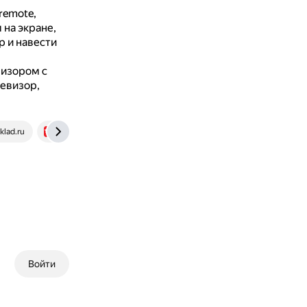
remote,
 на экране,
р и навести
визором с
евизор,
klad.ru
support.tcl.com
Войти