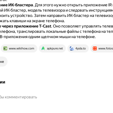
ние ИК-бластера
.
Для этого нужно открыть приложение IR 
й ИК-бластер, модель телевизора и следовать инструкциям
роить устройство.
Затем направить ИК-бластер на телевизо
жать клавиши на экране телефона.
 через приложение T-Cast
.
Оно позволяет управлять теле
лефона, транслировать локальные файлы с телефона на тел
ТВ-приложения одним щелчком мыши на телефоне.
www.wikihow.com
apkpure.net
4pda.to
www.fotos
ске
ии
обы комментировать