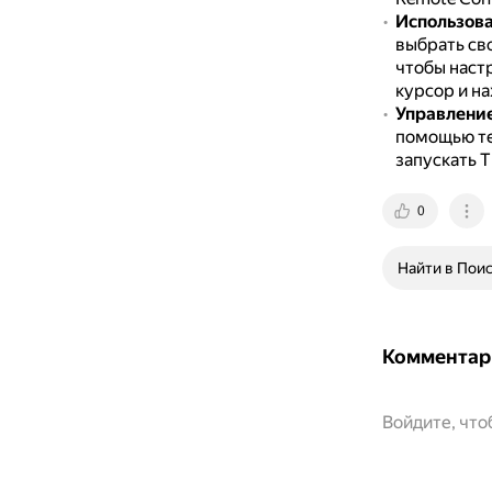
Использова
выбрать сво
чтобы наст
курсор и на
Управление
помощью те
запускать 
0
Найти в Пои
Комментар
Войдите, чт