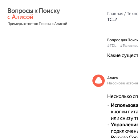
Вопросы к Поиску 
Главная
/
Техн
с Алисой
TCL?
Примеры ответов Поиска с Алисой
Вопрос для Поиск
#TCL
#Телевиз
Какие сущес
Алиса
На основе источ
Несколько сп
Использова
кнопки пита
или снизу т
Управление
подключены 
Remote Cont