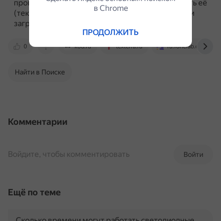
программу, выделить область и отредактировать её
в Сhrome
(текст, стрелки, размытие).
Затем сохранить или
загрузить в облако.
ПРОДОЛЖИТЬ
0
kod.ru
texterra.ru
ru.fonelab.com
Найти в Поиске
Комментарии
Войдите, чтобы комментировать
Войти
Ещё по теме
Сколько времени могут работать светодиодные