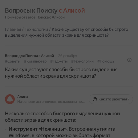
Вопросы к Поиску 
с Алисой
Примеры ответов Поиска с Алисой
Главная
/
Технологии
/
Какие существуют способы быстрого
выделения нужной области экрана для скриншота?
Вопрос для Поиска с Алисой
26 декабря
#Советы
#Компьютер
#Гаджеты
#Технологии
#Помощь
Какие существуют способы быстрого выделения
нужной области экрана для скриншота?
Алиса
Как это работает?
На основе источников, возможны неточности
Несколько способов быстрого выделения нужной
области экрана для скриншота:
Инструмент «Ножницы»
.
Встроенная утилита
Windows, в которой можно выбрать формат