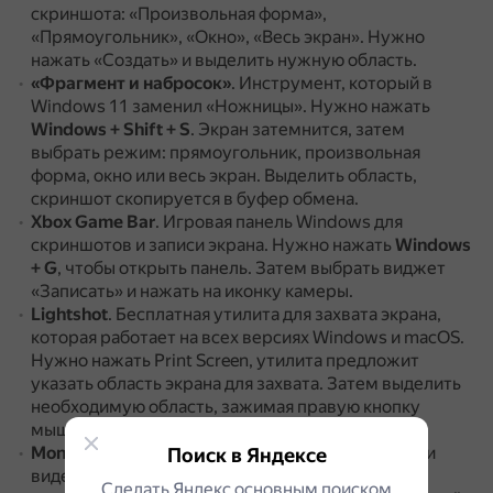
скриншота: «Произвольная форма»,
«Прямоугольник», «Окно», «Весь экран».
Нужно
нажать «Создать» и выделить нужную область.
«Фрагмент и набросок»
.
Инструмент, который в
Windows 11 заменил «Ножницы».
Нужно нажать
Windows + Shift + S
.
Экран затемнится, затем
выбрать режим: прямоугольник, произвольная
форма, окно или весь экран.
Выделить область,
скриншот скопируется в буфер обмена.
Xbox Game Bar
.
Игровая панель Windows для
скриншотов и записи экрана.
Нужно нажать
Windows
+ G
, чтобы открыть панель.
Затем выбрать виджет
«Записать» и нажать на иконку камеры.
Lightshot
.
Бесплатная утилита для захвата экрана,
которая работает на всех версиях Windows и macOS.
Нужно нажать Print Screen, утилита предложит
указать область экрана для захвата.
Затем выделить
необходимую область, зажимая правую кнопку
мыши.
Monosnap
.
Инструмент для скриншотов и записи
Поиск в Яндексе
видео.
Нужно нажать Print Screen или запустить
Сделать Яндекс основным поиском