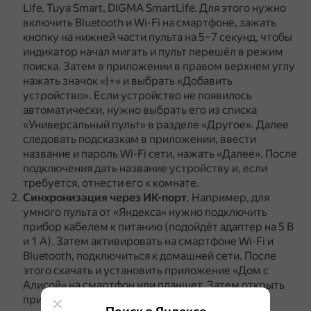
Life, Tuya Smart, DIGMA SmartLife.
Для этого нужно
включить Bluetooth и Wi-Fi на смартфоне, зажать
кнопку на нижней части пульта на 5–7 секунд, чтобы
индикатор начал мигать и пульт перешёл в режим
поиска.
Затем в приложении в правом верхнем углу
нажать значок «|+» и выбрать «Добавить
устройство».
Если устройство не появилось
автоматически, нужно выбрать его из списка
«Универсальный пульт» в разделе «Другое».
Далее
следовать подсказкам в приложении, ввести
название и пароль Wi-Fi сети, нажать «Далее».
После
подключения дать название устройству и, если
требуется, отнести его к комнате.
Синхронизация через ИК-порт
.
Например, для
умного пульта от «Яндекса» нужно подключить
прибор кабелем к питанию (подойдёт адаптер на 5 В
и 1 А).
Затем активировать на смартфоне Wi-Fi и
Bluetooth, подключиться к домашней сети.
После
этого скачать и установить приложение «Дом с
Алисой» на смартфон или планшет.
Затем открыть
приложение, нажать на значок «|+» в правом