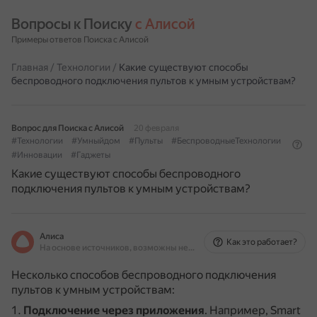
Вопросы к Поиску 
с Алисой
Примеры ответов Поиска с Алисой
Главная
/
Технологии
/
Какие существуют способы
беспроводного подключения пультов к умным устройствам?
Вопрос для Поиска с Алисой
20 февраля
#Технологии
#Умныйдом
#Пульты
#БеспроводныеТехнологии
#Инновации
#Гаджеты
Какие существуют способы беспроводного
подключения пультов к умным устройствам?
Алиса
Как это работает?
На основе источников, возможны неточности
Несколько способов беспроводного подключения
пультов к умным устройствам:
Подключение через приложения
.
Например, Smart