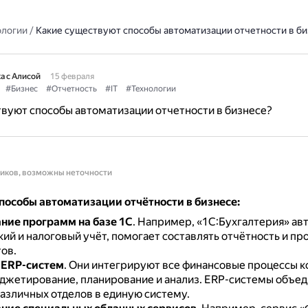
ологии
/
Какие существуют способы автоматизации отчетности в би
а с Алисой
15 февраля
#Бизнес
#Отчетность
#IT
#Технологии
вуют способы автоматизации отчетности в бизнесе?
ников, возможны неточности
пособы автоматизации отчётности в бизнесе:
ние программ на базе 1С
.
Например, «1С:Бухгалтерия» ав
ий и налоговый учёт, помогает составлять отчётность и пр
ов.
 ERP-систем
.
Они интегрируют все финансовые процессы к
джетирование, планирование и анализ.
ERP-системы объед
различных отделов в единую систему.