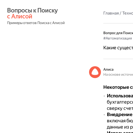
Вопросы к Поиску 
Главная
/
Техн
с Алисой
Примеры ответов Поиска с Алисой
Вопрос для Поиск
#Автоматизация
Какие сущест
Алиса
На основе источ
Некоторые с
Использова
бухгалтерск
сверку счет
Внедрение
включая бю
данные из 