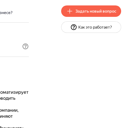
Задать новый вопрос
знесе?
Как это работает?
томатизирует
оводить
омпании,
иняют