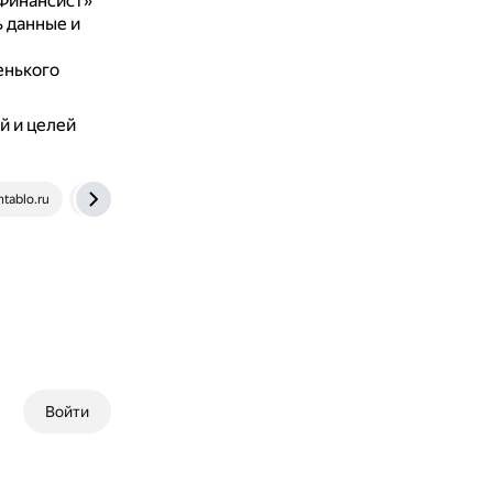
Финансист»
 данные и
енького
й и целей
ntablo.ru
1c-wiseadvice.ru
Войти