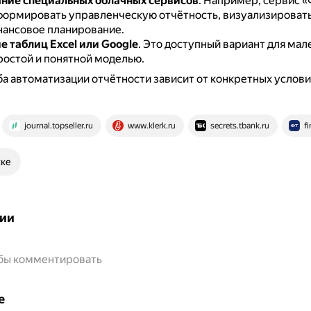
ние специальных облачных сервисов
.
Например, сервис «
формировать управленческую отчётность, визуализировать
нансовое планирование.
 таблиц Excel или Google
.
Это доступный вариант для мал
ростой и понятной моделью.
а автоматизации отчётности зависит от конкретных услови
journal.topseller.ru
www.klerk.ru
secrets.tbank.ru
fi
ске
ии
обы комментировать
е