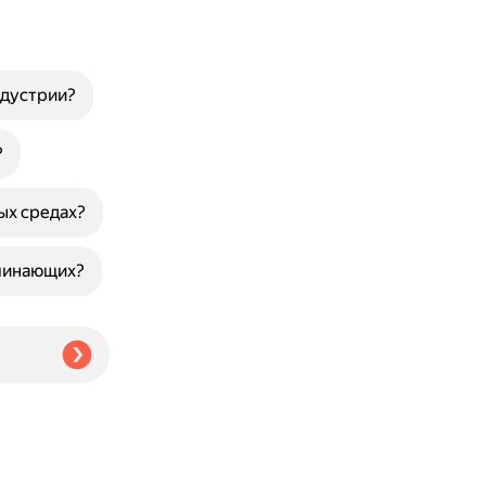
ндустрии?
?
ых средах?
ачинающих?