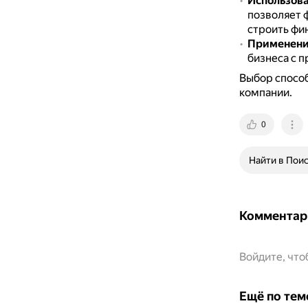
Использова
позволяет 
строить фи
Применение
бизнеса с п
Выбор способ
компании.
0
Найти в Пои
Комментар
Войдите, чт
Ещё по тем