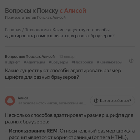
Вопросы к Поиску 
с Алисой
Примеры ответов Поиска с Алисой
Главная
/
Технологии
/
Какие существуют способы
адаптировать размер шрифта для разных браузеров?
Вопрос для Поиска с Алисой
12 января
#Шрифт
#Адаптация
#Браузеры
#Настройки
#Компьютеры
Какие существуют способы адаптировать размер
шрифта для разных браузеров?
Алиса
Как это работает?
На основе источников, возможны неточности
Несколько способов адаптировать размер шрифта для
разных браузеров:
Использование REM
.
Относительный размер шрифта
рассчитывается от корня страницы (от тега HTML),