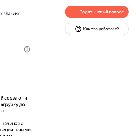
Задать новый вопрос
х зданий?
Как это работает?
й срезают и
агрузку до
 а
 начиная с
 специальными