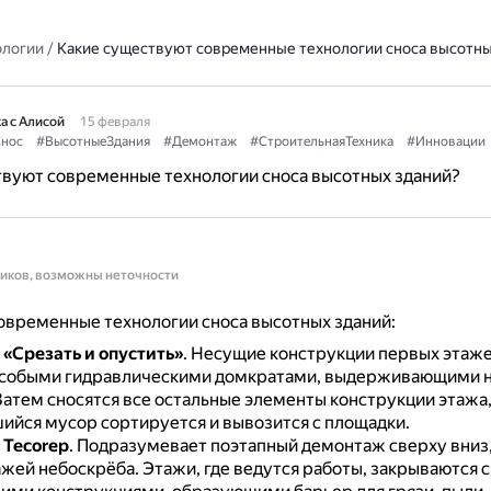
ологии
/
Какие существуют современные технологии сноса высотны
а с Алисой
15 февраля
нос
#ВысотныеЗдания
#Демонтаж
#СтроительнаяТехника
#Инновации
твуют современные технологии сноса высотных зданий?
ников, возможны неточности
овременные технологии сноса высотных зданий:
 «Срезать и опустить»
.
Несущие конструкции первых этаже
собыми гидравлическими домкратами, выдерживающими н
Затем сносятся все остальные элементы конструкции этажа,
ийся мусор сортируется и вывозится с площадки.
 Tecorep
.
Подразумевает поэтапный демонтаж сверху вниз,
ажей небоскрёба.
Этажи, где ведутся работы, закрываются