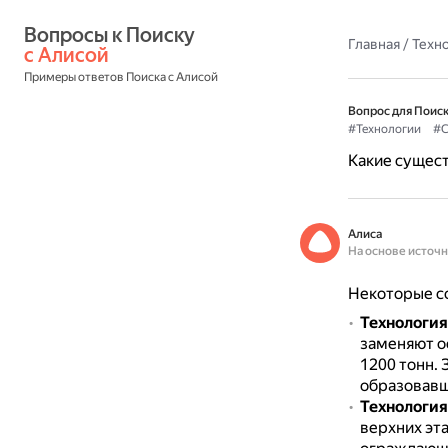
Вопросы к Поиску 
Главная
/
Техн
с Алисой
Примеры ответов Поиска с Алисой
Вопрос для Поиск
#Технологии
#С
Какие сущес
Алиса
На основе источ
Некоторые с
Технология
заменяют о
1200 тонн.
образовавш
Технология
верхних эт