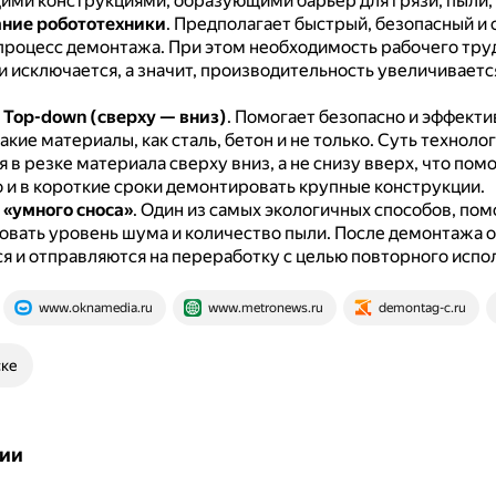
ми конструкциями, образующими барьер для грязи, пыли,
ние робототехники
.
Предполагает быстрый, безопасный и 
процесс демонтажа.
При этом необходимость рабочего тру
 исключается, а значит, производительность увеличиваетс
 Top-down (сверху — вниз)
.
Помогает безопасно и эффекти
акие материалы, как сталь, бетон и не только.
Суть техноло
 в резке материала сверху вниз, а не снизу вверх, что пом
 и в короткие сроки демонтировать крупные конструкции.
 «умного сноса»
.
Один из самых экологичных способов, пом
вать уровень шума и количество пыли.
После демонтажа 
я и отправляются на переработку с целью повторного испо
www.oknamedia.ru
www.metronews.ru
demontag-c.ru
ске
ии