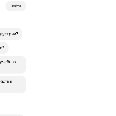
Войти
ндустрии?
е?
 учебных
йств в