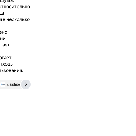
 шума.
относительно
да
я в несколько
вно
гии
огает
огает
отходы
льзования.
crushservice.ru
stroiregion16.ru