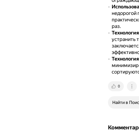
ограждающи
Использова
недорогой 
практически
раз.
Технология
устранить т
заключается
эффективно
Технология
минимизиро
сортируютс
0
Найти в Пои
Комментар