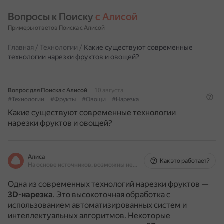
Вопросы к Поиску 
с Алисой
Примеры ответов Поиска с Алисой
Главная
/
Технологии
/
Какие существуют современные
технологии нарезки фруктов и овощей?
Вопрос для Поиска с Алисой
10 августа
#Технологии
#Фрукты
#Овощи
#Нарезка
Какие существуют современные технологии
нарезки фруктов и овощей?
Алиса
Как это работает?
На основе источников, возможны неточности
Одна из современных технологий нарезки фруктов —
3D-нарезка
.
Это высокоточная обработка с
использованием автоматизированных систем и
интеллектуальных алгоритмов.
Некоторые