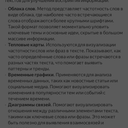
текстов для улучшения восприятия информации:
Облака слов
.
Метод представляет частотность слов в
виде облака, где наиболее часто встречающиеся
слова отображаются более крупными шрифтами.
Такой формат позволяет моментально уловить
ключевые темы и основные идеи, скрытые в большом
массиве информации.
Тепловые карты
.
Используются для визуализации
частотности слов или фраз в тексте.
Показывают, как
часто определённые слова или фразы встречаются в
разных частях текста, что помогает выявить
паттерны и тренды.
Временные графики
.
Применяются для анализа
временных данных, таких как новостные статьи или
социальные медиа.
Помогают визуализировать
изменения в популярности тем или событий с
течением времени.
Диаграммы связей
.
Помогают визуализировать
отношения между различными элементами текста,
такими как ключевые слова или фразы.
Это может
быть полезно для выявления взаимосвязей и