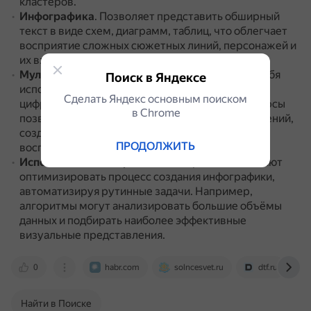
кластеров.
Инфографика
.
Позволяет представить обширный
текст в виде схем, диаграмм, таблиц, что облегчает
восприятие сложных сюжетных линий, персонажей и
их взаимоотношений.
Мультимедийная визуализация
.
Включает в себя
Поиск в Яндексе
использование видеофрагментов, анимаций и
Сделать Яндекс основным поиском
цифровых презентаций.
Мультимедийные ресурсы
в Сhrome
позволяют погружаться в атмосферу произведений,
создавая наглядные образы, которые облегчают
ПРОДОЛЖИТЬ
восприятие текста.
Использование нейросетей
.
Нейросети помогают
оптимизировать процесс создания инфографики,
автоматизируя рутинные задачи.
Например,
алгоритмы могут анализировать большие объёмы
данных и подбирать наиболее эффективные
визуальные представления.
0
habr.com
solncesvet.ru
dtf.ru
Найти в Поиске