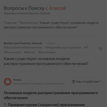
Вопросы к Поиску 
с Алисой
Примеры ответов Поиска с Алисой
Главная
/
Технологии
/
Какие существуют основные модели
распространения программного обеспечения?
Вопрос для Поиска с Алисой
1 марта
#ПрограммноеОбеспечение
#МоделиРаспространения
#IT
#Технологии
#Бизнес
#Инновации
Какие существуют основные модели
распространения программного обеспечения?
Алиса
Как это работает?
На основе источников, возможны неточности
Основные модели распространения программного
обеспечения
:
Проприетарное (закрытое) программное