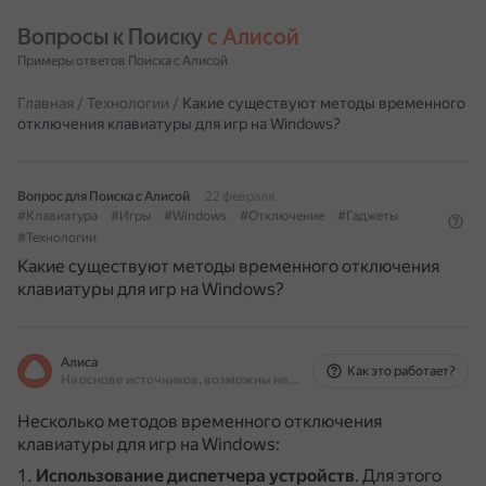
Вопросы к Поиску 
с Алисой
Примеры ответов Поиска с Алисой
Главная
/
Технологии
/
Какие существуют методы временного
отключения клавиатуры для игр на Windows?
Вопрос для Поиска с Алисой
22 февраля
#Клавиатура
#Игры
#Windows
#Отключение
#Гаджеты
#Технологии
Какие существуют методы временного отключения
клавиатуры для игр на Windows?
Алиса
Как это работает?
На основе источников, возможны неточности
Несколько методов временного отключения
клавиатуры для игр на Windows:
Использование диспетчера устройств
.
Для этого