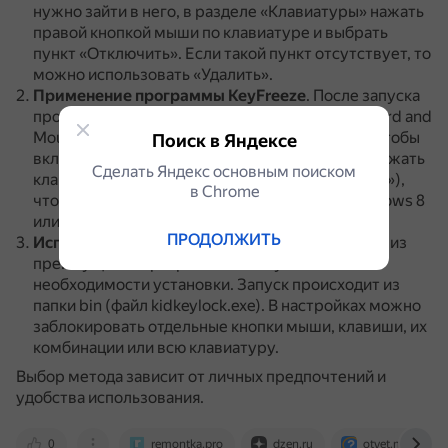
нужно зайти в него, в разделе «Клавиатуры» нажать
правой кнопкой мыши по клавиатуре и выбрать
пункт «Отключить».
Если такой пункт отсутствует, то
можно использовать «Удалить».
Применение программы KeyFreeze
.
После запуска
программы нужно нажать кнопку «Lock Keyboard and
Mouse» (заблокировать клавиатуру и мышь).
Чтобы
Поиск в Яндексе
включить клавиатуру и мышь снова, следует нажать
Сделать Яндекс основным поиском
клавиши Ctrl+Alt+Del, а затем Esc (или «Отмена»),
в Сhrome
чтобы выйти из меню (если используется Windows 8
или 10).
ПРОДОЛЖИТЬ
Использование программы Kid Key Lock
.
Одно из
преимуществ программы — отсутствие
необходимости установки.
Запуск происходит из
папки bin (файл kidkeylock.exe).
В настройках можно
заблокировать отдельные кнопки мыши, клавиши, их
комбинации или всю клавиатуру.
Выбор метода зависит от личных предпочтений и
удобства использования.
0
remontka.pro
dzen.ru
otvet.mail.ru