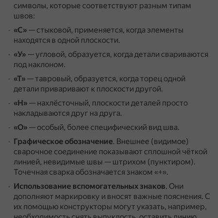
символы, которые соответствуют разным типам
швов:
«С»
— стыковой, применяется, когда элементы
находятся в одной плоскости.
«У»
— угловой, образуется, когда детали свариваются
под наклоном.
«Т»
— тавровый, образуется, когда торец одной
детали приваривают к плоскости другой.
«Н»
— нахлёсточный, плоскости деталей просто
накладываются друг на друга.
«О»
— особый, более специфический вид шва.
Графическое обозначение
.
Внешнее (видимое)
сварочное соединение показывают сплошной чёткой
линией, невидимые швы — штрихом (пунктиром).
Точечная сварка обозначается знаком «+».
Использование вспомогательных знаков
.
Они
дополняют маркировку и вносят важные пояснения.
С
их помощью конструкторы могут указать, например,
необходимость снять выпуклость, оставить линию