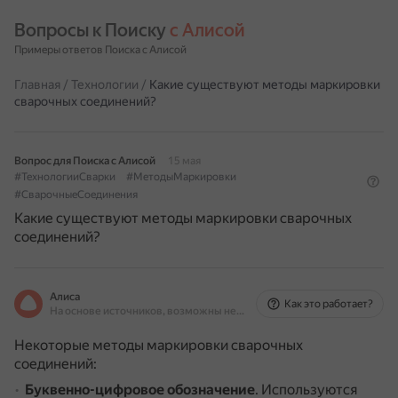
Вопросы к Поиску 
с Алисой
Примеры ответов Поиска с Алисой
Главная
/
Технологии
/
Какие существуют методы маркировки
сварочных соединений?
Вопрос для Поиска с Алисой
15 мая
#ТехнологииСварки
#МетодыМаркировки
#СварочныеСоединения
Какие существуют методы маркировки сварочных
соединений?
Алиса
Как это работает?
На основе источников, возможны неточности
Некоторые методы маркировки сварочных
соединений:
Буквенно-цифровое обозначение
.
Используются