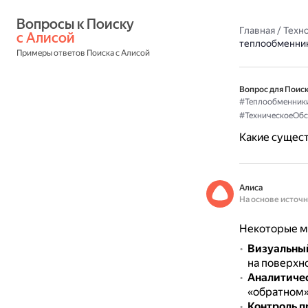
Вопросы к Поиску 
Главная
/
Техн
с Алисой
теплообменни
Примеры ответов Поиска с Алисой
Вопрос для Поиск
#Теплообменник
#ТехническоеОб
Какие сущес
Алиса
На основе источ
Некоторые м
Визуальны
на поверхно
Аналитиче
«обратном»
Контроль п