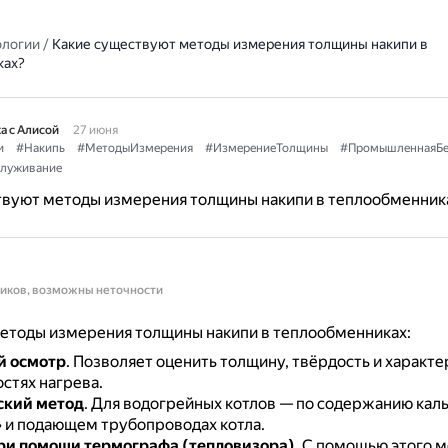
ологии
/
Какие существуют методы измерения толщины накипи в
ках?
а с Алисой
27 июня
и
#Накипь
#МетодыИзмерения
#ИзмерениеТолщины
#ПромышленнаяБе
служивание
твуют методы измерения толщины накипи в теплообменник
ников, возможны неточности
етоды измерения толщины накипи в теплообменниках:
й осмотр
.
Позволяет оценить толщину, твёрдость и характ
стях нагрева.
ский метод
.
Для водогрейных котлов — по содержанию каль
 и подающем трубопроводах котла.
ри помощи термографа (тепловизора)
.
С помощью этого 