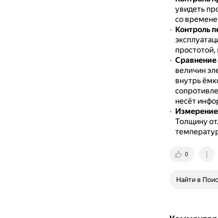
увидеть пр
со времене
Контроль п
эксплуатаци
простотой, 
Сравнение 
величин эл
внутрь ёмк
сопротивле
несёт инфо
Измерение 
Толщину от
температу
0
Найти в Пои