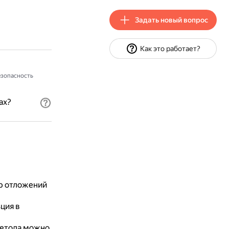
Задать новый вопрос
Как это работает?
зопасность
ах?
ер отложений
ция в
метода можно