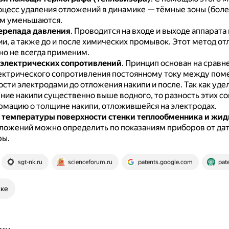
оцесс удаления отложений в динамике — тёмные зоны (боле
м уменьшаются.
ерепада давления
.
Проводится на входе и выходе аппарата
и, а также до и после химических промывок.
Этот метод от
но не всегда применим.
электрических сопротивлений
.
Принцип основан на сравн
ектрического сопротивления постоянному току между по
ости электродами до отложения накипи и после.
Так как уде
ние накипи существенно выше водного, то разность этих с
рмацию о толщине накипи, отложившейся на электродах.
температуры поверхности стенки теплообменника и жидк
ложений можно определить по показаниям приборов от да
ры.
sgt-nk.ru
scienceforum.ru
patents.google.com
pat
ске