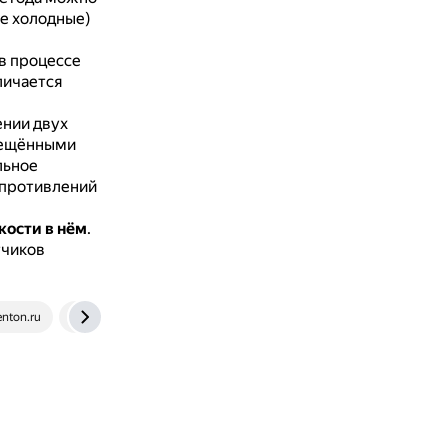
е холодные)
 в процессе
личается
ении двух
мещёнными
льное
опротивлений
ости в нём
.
тчиков
enton.ru
www.abok.ru