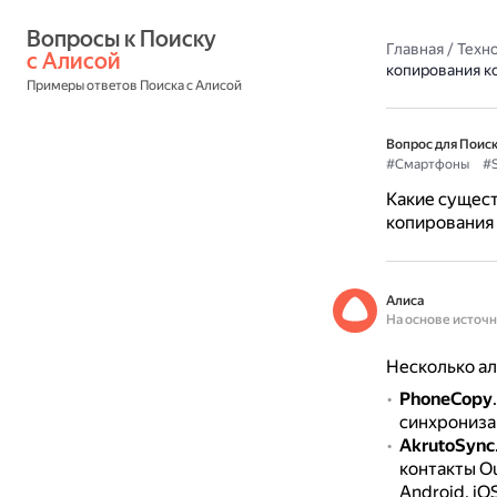
Вопросы к Поиску 
Главная
/
Техн
с Алисой
копирования к
Примеры ответов Поиска с Алисой
Вопрос для Поиск
#Смартфоны
#
Какие сущест
копирования 
Алиса
На основе источ
Несколько ал
PhoneCopy
синхрониза
AkrutoSync
контакты Ou
Android, iO