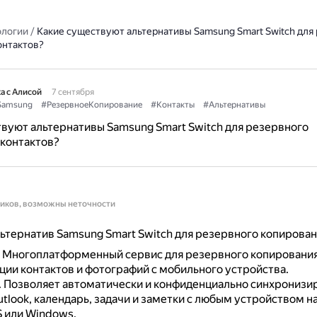
ологии
/
Какие существуют альтернативы Samsung Smart Switch для
онтактов?
а с Алисой
7 сентября
Samsung
#РезервноеКопирование
#Контакты
#Альтернативы
вуют альтернативы Samsung Smart Switch для резервного
контактов?
ников, возможны неточности
ьтернатив Samsung Smart Switch для резервного копирован
.
Многоплатформенный сервис для резервного копирования
ции контактов и фотографий с мобильного устройства.
.
Позволяет автоматически и конфиденциально синхронизи
tlook, календарь, задачи и заметки с любым устройством на
S или Windows.