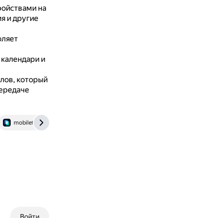
ойствами на
я и другие
оляет
 календари и
лов, который
передаче
mobiletrans.wondershare.com.ru
dzen.ru
Войти