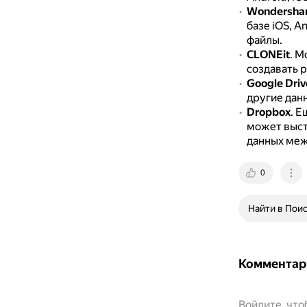
Wondershar
базе iOS, A
файлы.
CLONEit
.
Мо
создавать 
Google Driv
другие дан
Dropbox
.
Ещ
может выст
данных меж
0
Найти в Пои
Комментар
Войдите, чт