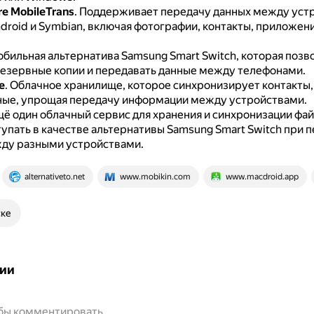
e MobileTrans
.
Поддерживает передачу данных между устр
ndroid и Symbian, включая фотографии, контакты, приложени
бильная альтернатива Samsung Smart Switch, которая позв
резервные копии и передавать данные между телефонами.
e
.
Облачное хранилище, которое синхронизирует контакты,
ные, упрощая передачу информации между устройствами.
ё один облачный сервис для хранения и синхронизации фай
упать в качестве альтернативы Samsung Smart Switch при 
ду разными устройствами.
alternativeto.net
www.mobikin.com
www.macdroid.app
ске
ии
обы комментировать