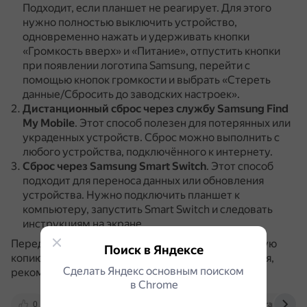
Подходит, если планшет не реагирует.
Для этого
нужно полностью выключить устройство,
одновременно нажать и удерживать кнопки
«Громкость вверх» и «Питание», отпустить кнопки
при появлении логотипа Samsung, перейти с
помощью кнопок громкости и выбрать «Стереть
данные/Сбросить до заводских настроек».
Дистанционный сброс через службу Samsung Find
My Mobile
.
Этот способ полезен для потерянных или
украденных устройств.
Сброс можно выполнить с
любого устройства, подключённого к интернету.
Сброс через Samsung Smart Switch
.
Этот способ
подходит для переноса данных или обновления
устройства.
Нужно подключить планшет к
компьютеру, запустить Smart Switch и следовать
инструкциям на экране.
Перед сбросом настроек важно создать резервную
Поиск в Яндексе
копию важных данных.
Если возникли затруднения,
Сделать Яндекс основным поиском
рекомендуется обратиться в сервисный центр.
в Сhrome
0
www.androidauthority.com
mobiletrans.wonde