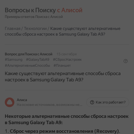
Вопросы к Поиску 
с Алисой
Примеры ответов Поиска с Алисой
Главная
/
Технологии
/
Какие существуют альтернативные
способы сброса настроек в Samsung Galaxy Tab A9?
Вопрос для Поиска с Алисой
15 сентября
#Samsung
#GalaxyTabA9
#СбросНастроек
#АльтернативныеСпособы
#Планшет
Какие существуют альтернативные способы сброса
настроек в Samsung Galaxy Tab A9?
Алиса
Как это работает?
На основе источников, возможны неточности
Некоторые альтернативные способы сброса настроек
в Samsung Galaxy Tab A9:
Сброс через режим восстановления (Recovery)
.